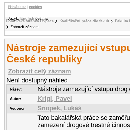
Přihlásit se
|
cookies
Jazyk:
English
čeština
Domovská stránka DSpace
Kvalifikační práce dle fakult
Fakulta 
Zobrazit záznam
Nástroje zamezující vstup
České republiky
Zobrazit celý záznam
Není dostupný náhled
Nástroje zamezující vstupu drog
Název:
Krigl, Pavel
Autor:
Snopek, Lukáš
Vedoucí:
Tato bakalářská práce se zaměřu
zamezení drogové trestné činnosti