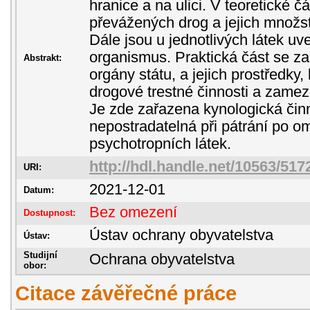
hranice a na ulici. V teoretické č
převážených drog a jejich množs
Dále jsou u jednotlivých látek uv
organismus. Praktická část se za
Abstrakt:
orgány státu, a jejich prostředky,
drogové trestné činnosti a zamez
Je zde zařazena kynologická činn
nepostradatelná při pátrání po
psychotropních látek.
http://hdl.handle.net/10563/517
URI:
2021-12-01
Datum:
Bez omezení
Dostupnost:
Ústav ochrany obyvatelstva
Ústav:
Studijní
Ochrana obyvatelstva
obor:
Citace závěřečné práce