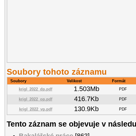
Soubory tohoto záznamu
Soubory
Velikost
Formát
1.503Mb
krigl_2022_dp.pdf
PDF
416.7Kb
krigl_2022_op.pdf
PDF
130.9Kb
krigl_2022_vp.pdf
PDF
Tento záznam se objevuje v následu
Bakalářské práce
[863]