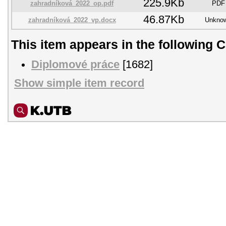
225.9Kb
zahradníková_2022_op.pdf
PDF
46.87Kb
zahradníková_2022_vp.docx
Unkno
This item appears in the following C
Diplomové práce
[1682]
Show simple item record