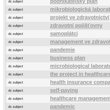
podnikatelský plán
dc.subject
mikrobiologická labora
dc.subject
projekt ve zdravotnictví
dc.subject
zdravotní pojišťovny
dc.subject
samoplátci
dc.subject
management ve zdravot
dc.subject
pandemie
dc.subject
business plan
dc.subject
microbiological laborat
dc.subject
the project in healthcar
dc.subject
health insurance comp
dc.subject
self-paying
dc.subject
healthcare managemen
dc.subject
pandemic
dc.subject