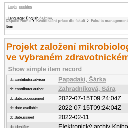
Login
|
cookies
Language: English
čeština
DSpace Home
Kvalifikační práce dle fakult
Fakulta management
Item
Projekt založení mikrobiolo
ve vybraném zdravotnickém
Show simple item record
Papadaki, Šárka
dc.contributor.advisor
Zahradníková, Sára
dc.contributor.author
2022-07-15T09:24:04Z
dc.date.accessioned
2022-07-15T09:24:04Z
dc.date.available
2022-02-11
dc.date.issued
Elektronický archiv Kni
dc.identifier