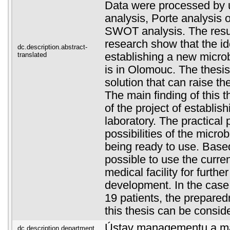
Data were processed by
analysis, Porte analysis o
SWOT analysis. The resul
research show that the ide
dc.description.abstract-
translated
establishing a new microb
is in Olomouc. The thesis
solution that can raise th
The main finding of this th
of the project of establis
laboratory. The practical
possibilities of the microb
being ready to use. Based 
possible to use the curren
medical facility for furthe
development. In the case
19 patients, the prepare
this thesis can be conside
Ústav managementu a ma
dc.description.department