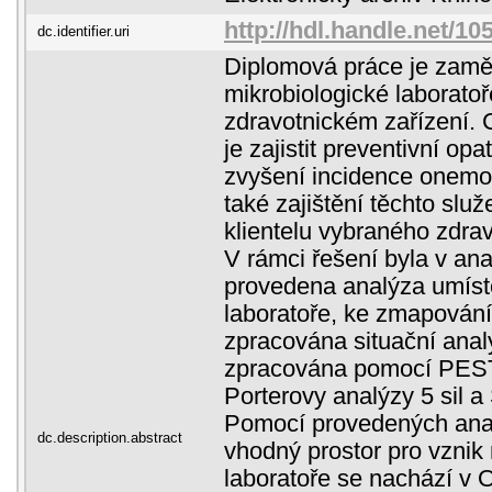
http://hdl.handle.net/1
dc.identifier.uri
Diplomová práce je zamě
mikrobiologické laborato
zdravotnickém zařízení. 
je zajistit preventivní opa
zvyšení incidence onemo
také zajištění těchto slu
klientelu vybraného zdrav
V rámci řešení byla v ana
provedena analýza umíst
laboratoře, ke zmapován
zpracována situační anal
zpracována pomocí PEST
Porterovy analýzy 5 sil 
Pomocí provedených analý
dc.description.abstract
vhodný prostor pro vznik
laboratoře se nachází v 