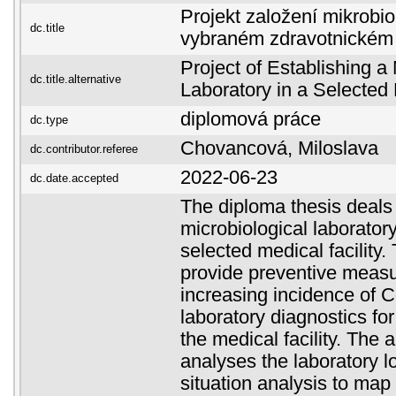
Projekt založení mikrobio
dc.title
vybraném zdravotnickém 
Project of Establishing a 
dc.title.alternative
Laboratory in a Selected 
diplomová práce
dc.type
Chovancová, Miloslava
dc.contributor.referee
2022-06-23
dc.date.accepted
The diploma thesis deals 
microbiological laborator
selected medical facility.
provide preventive measu
increasing incidence of C
laboratory diagnostics for
the medical facility. The a
analyses the laboratory l
situation analysis to map