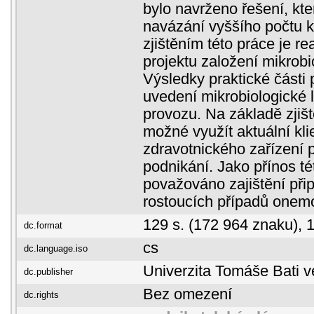
bylo navrženo řešení, kt
navázání vyššího počtu k
zjištěním této práce je re
projektu založení mikrobi
Výsledky praktické části
uvedení mikrobiologické 
provozu. Na základě zjišt
možné využít aktuální kli
zdravotnického zařízení p
podnikání. Jako přínos té
považováno zajištění přip
rostoucích případů onem
129 s. (172 964 znaku), 1
dc.format
cs
dc.language.iso
Univerzita Tomáše Bati v
dc.publisher
Bez omezení
dc.rights