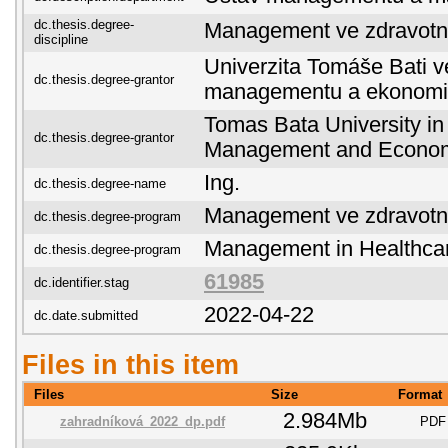
dc.thesis.degree-
Management ve zdravotni
discipline
Univerzita Tomáše Bati ve
dc.thesis.degree-grantor
managementu a ekonomi
Tomas Bata University in 
dc.thesis.degree-grantor
Management and Econo
Ing.
dc.thesis.degree-name
Management ve zdravotni
dc.thesis.degree-program
Management in Healthca
dc.thesis.degree-program
61985
dc.identifier.stag
2022-04-22
dc.date.submitted
Files in this item
Files
Size
Format
2.984Mb
zahradníková_2022_dp.pdf
PDF