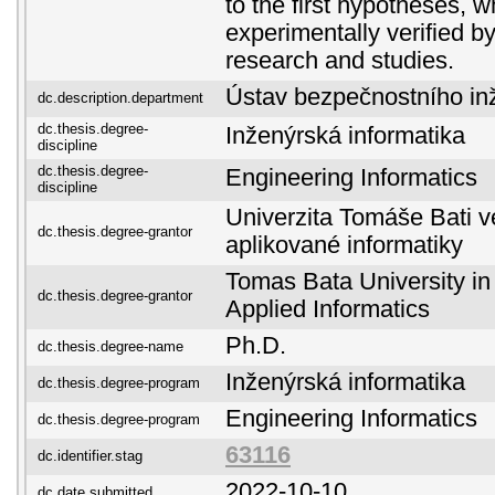
to the first hypotheses, w
experimentally verified b
research and studies.
Ústav bezpečnostního inž
dc.description.department
dc.thesis.degree-
Inženýrská informatika
discipline
dc.thesis.degree-
Engineering Informatics
discipline
Univerzita Tomáše Bati ve
dc.thesis.degree-grantor
aplikované informatiky
Tomas Bata University in 
dc.thesis.degree-grantor
Applied Informatics
Ph.D.
dc.thesis.degree-name
Inženýrská informatika
dc.thesis.degree-program
Engineering Informatics
dc.thesis.degree-program
63116
dc.identifier.stag
2022-10-10
dc.date.submitted