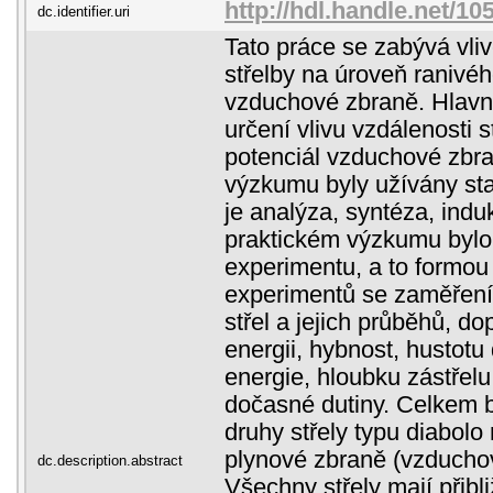
http://hdl.handle.net/1
dc.identifier.uri
Tato práce se zabývá vli
střelby na úroveň ranivéh
vzduchové zbraně. Hlavn
určení vlivu vzdálenosti s
potenciál vzduchové zbr
výzkumu byly užívány sta
je analýza, syntéza, indu
praktickém výzkumu bylo
experimentu, a to formou 
experimentů se zaměřením
střel a jejich průběhů, d
energii, hybnost, hustotu
energie, hloubku zástřel
dočasné dutiny. Celkem b
druhy střely typu diabol
plynové zbraně (vzduchov
dc.description.abstract
Všechny střely mají přibl