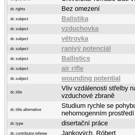
Bez omezení
dc.rights
Balistika
dc.subject
vzduchovka
dc.subject
větrovka
dc.subject
ranivý potenciál
dc.subject
Ballistics
dc.subject
air rifle
dc.subject
wounding potential
dc.subject
Vliv vzdálenosti střelby n
dc.title
vzduchové zbraně
Studium rychle se pohybu
dc.title.alternative
nehomogenním prostředí
disertační práce
dc.type
Jankových, Róbert
dc.contributor.referee