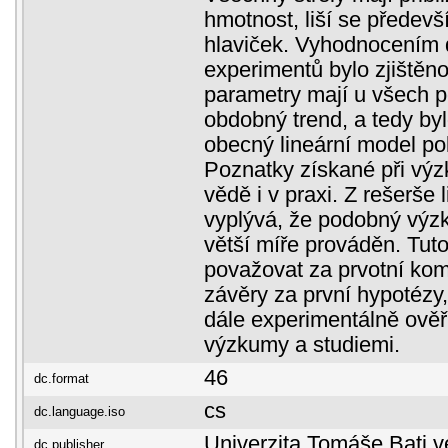
hmotnost, liší se předevš
hlaviček. Vyhodnocením 
experimentů bylo zjištěn
parametry mají u všech po
obdobný trend, a tedy by
obecný lineární model pok
Poznatky získané při výz
vědě i v praxi. Z rešerše l
vyplývá, že podobný výz
větší míře prováděn. Tuto
považovat za prvotní komp
závěry za první hypotézy,
dále experimentálně ověř
výzkumy a studiemi.
46
dc.format
cs
dc.language.iso
Univerzita Tomáše Bati v
dc.publisher