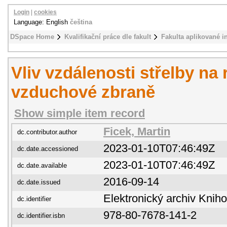
Login
|
cookies
Language: English
čeština
DSpace Home
Kvalifikační práce dle fakult
Fakulta aplikované i
Vliv vzdálenosti střelby na 
vzduchové zbraně
Show simple item record
Ficek, Martin
dc.contributor.author
2023-01-10T07:46:49Z
dc.date.accessioned
2023-01-10T07:46:49Z
dc.date.available
2016-09-14
dc.date.issued
Elektronický archiv Kni
dc.identifier
978-80-7678-141-2
dc.identifier.isbn