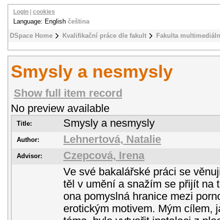
Login
|
cookies
Language: English
čeština
DSpace Home
Kvalifikační práce dle fakult
Fakulta multimediál
Smysly a nesmysly
Show full item record
No preview available
Smysly a nesmysly
Title:
Lehnertová, Natalie
Author:
Czepcová, Irena
Advisor:
Ve své bakalářské práci se věnu
těl v umění a snažím se přijít na 
ona pomyslná hranice mezi porno
erotickým motivem. Mým cílem, ja