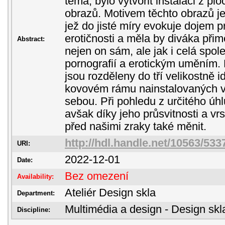
téma, bylo vytvořit instalaci z p
obrazů. Motivem těchto obrazů je
jež do jisté míry evokuje dojem 
erotičnosti a měla by diváka přim
Abstract:
nejen on sám, ale jak i celá spol
pornografií a erotickým uměním.
jsou rozděleny do tří velikostně i
kovovém rámu nainstalovaných v
sebou. Při pohledu z určitého úhl
avšak díky jeho průsvitnosti a v
před našimi zraky také měnit.
http://hdl.handle.net/10563/533
URI:
2022-12-01
Date:
Bez omezení
Availability:
Ateliér Design skla
Department:
Multimédia a design - Design skl
Discipline: