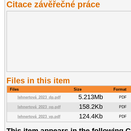
Citace závěřečné práce
Files in this item
Files
Size
Format
5.213Mb
lehnertová_2023_dp.pdf
PDF
158.2Kb
lehnertová_2023_op.pdf
PDF
124.4Kb
lehnertová_2023_vp.pdf
PDF
This item appears in the following C