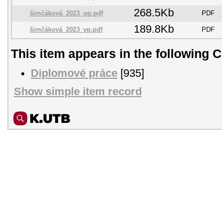
268.5Kb
šimčáková_2023_op.pdf
PDF
189.8Kb
šimčáková_2023_vp.pdf
PDF
This item appears in the following C
Diplomové práce
[935]
Show simple item record