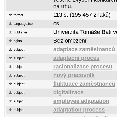
na trhu.
113 s. (195 457 znaků)
dc.format
cs
dc.language.iso
Univerzita Tomáše Bati v
dc.publisher
Bez omezení
dc.rights
adaptace zaměstnanců
dc.subject
adaptační proces
dc.subject
racionalizace procesu
dc.subject
nový pracovník
dc.subject
fluktuace zaměstnanců
dc.subject
digitalizace
dc.subject
employee adaptation
dc.subject
adaptation process
dc.subject