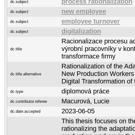
process rationalization
dc.subject
new employee
dc.subject
employee turnover
dc.subject
digitalization
dc.subject
Racionalizace procesu a
výrobní pracovníky v kont
dc.title
transformace firmy
Rationalization of the Ad
New Production Workers i
dc.title.alternative
Digital Transformation o
diplomová práce
dc.type
Macurová, Lucie
dc.contributor.referee
2023-06-05
dc.date.accepted
This thesis focuses on th
rationalizing the adaptat