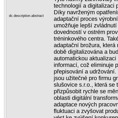
technologií a digitalizac
Díky navrženým opatření
dc.description.abstract
adaptační proces výrobní
umožňuje lepší zvládnutí
dovedností v ostrém prov
tréninkového centra. Tak
adaptační brožura, která 
době digitalizována a b
automatickou aktualizaci
informací, což eliminuje 
přepisování a udržování.
jsou užitečné pro firmu g
slušovice s.r.o., která se
přizpůsobit rychle se m
oblasti digitální transfo
adaptace nových pracov
fluktuaci a zvyšovat prod
vést ke zvýšení konkuren