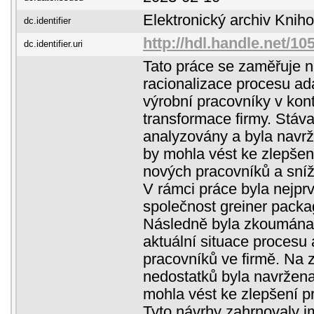
Elektronický archiv Kni
dc.identifier
http://hdl.handle.net/1
dc.identifier.uri
Tato práce se zaměřuje n
racionalizace procesu ad
výrobní pracovníky v kont
transformace firmy. Stáva
analyzovány a byla navrž
by mohla vést ke zlepše
nových pracovníků a sníže
V rámci práce byla nejpr
společnost greiner packag
Následně byla zkoumána
aktuální situace procesu
pracovníků ve firmě. Na 
nedostatků byla navržena
mohla vést ke zlepšení p
Tyto návrhy zahrnovaly 