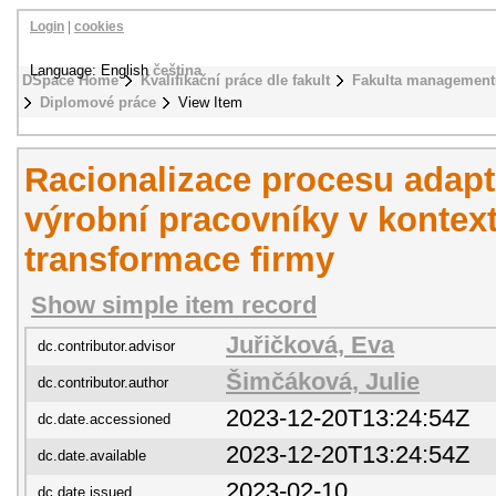
Login
|
cookies
Language: English
čeština
DSpace Home
Kvalifikační práce dle fakult
Fakulta management
Diplomové práce
View Item
Racionalizace procesu adap
výrobní pracovníky v kontext
transformace firmy
Show simple item record
Juřičková, Eva
dc.contributor.advisor
Šimčáková, Julie
dc.contributor.author
2023-12-20T13:24:54Z
dc.date.accessioned
2023-12-20T13:24:54Z
dc.date.available
2023-02-10
dc.date.issued