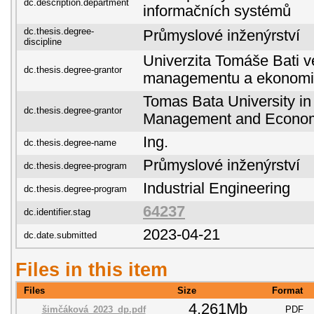
dc.description.department
informačních systémů
dc.thesis.degree-
Průmyslové inženýrství
discipline
Univerzita Tomáše Bati ve
dc.thesis.degree-grantor
managementu a ekonomi
Tomas Bata University in 
dc.thesis.degree-grantor
Management and Econo
Ing.
dc.thesis.degree-name
Průmyslové inženýrství
dc.thesis.degree-program
Industrial Engineering
dc.thesis.degree-program
64237
dc.identifier.stag
2023-04-21
dc.date.submitted
Files in this item
Files
Size
Format
4.261Mb
šimčáková_2023_dp.pdf
PDF