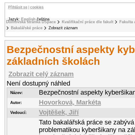
Přihlásit se
|
cookies
Jazyk:
English
čeština
Domovská stránka DSpace
Kvalifikační práce dle fakult
Fakulta 
Bakalářské práce
Zobrazit záznam
Bezpečnostní aspekty kyb
základních školách
Zobrazit celý záznam
Není dostupný náhled
Bezpečnostní aspekty kyberšikan
Název:
Hovorková, Markéta
Autor:
Vojtěšek, Jiří
Vedoucí:
Tato bakalářská práce se zabývá 
problematikou kyberšikany na zák