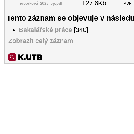
127.6Kb
hovorková_2023_vp.pdf
PDF
Tento záznam se objevuje v následu
Bakalářské práce
[340]
Zobrazit celý záznam