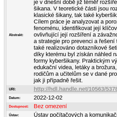
je v dnešní době již téměř rozšíř
šikana. V teoretické části jsou r
klasické šikany, tak také kyberš
Cílem práce je analyzovat a por
fenoménu, identifikovat její klíčo
ovlivňující její rozšíření a závaž
Abstrakt:
a strategie pro prevenci a řešení
také realizováno dotazníkové šet
díky kterému byl získán náhled 
formy kyberšikany. Praktickým v
edukační videa, letáky a brožur
rodičům a učitelům se v dané pro
jak ji případně řešit.
http://hdl.handle.net/10563/537
URI:
2022-12-02
Datum:
Bez omezení
Dostupnost:
Ústav počítačových a komunikač
Ústav: