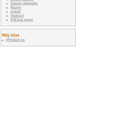
Datum obhajoby
Názvy
Autoři
Vedoucí
Klíčová slova
Můj účet
Přihlásit se