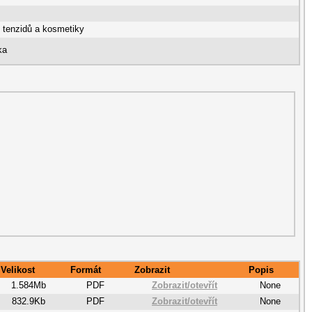
, tenzidů a kosmetiky
ka
Velikost
Formát
Zobrazit
Popis
1.584Mb
PDF
Zobrazit/
otevřít
None
832.9Kb
PDF
Zobrazit/
otevřít
None