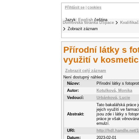
Přihlásit se
|
cookies
Jazyk:
English
čeština
Domovská stránka DSpace
Kvalifikač
Zobrazit záznam
Přírodní látky s f
využití v kosmeti
Zobrazit celý záznam
Není dostupný náhled
Název:
Přírodní látky s fotopr
Autor:
Kotulková, Monika
Vedoucí:
Urbánková, Lucie
Tato bakalářská práce je
jejich využití ve farma
Abstrakt:
jsou zde i látky s foto
práce je však věnována 
emulzí.
URI:
http://hdl.handle.net/
Datum:
2023-02-01