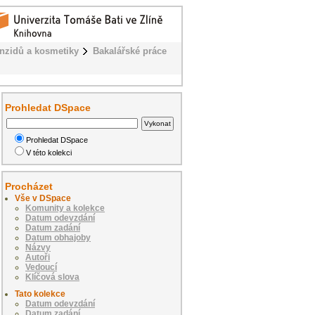
enzidů a kosmetiky
Bakalářské práce
Prohledat DSpace
Prohledat DSpace
V této kolekci
Procházet
Vše v DSpace
Komunity a kolekce
Datum odevzdání
Datum zadání
Datum obhajoby
Názvy
Autoři
Vedoucí
Klíčová slova
Tato kolekce
Datum odevzdání
Datum zadání