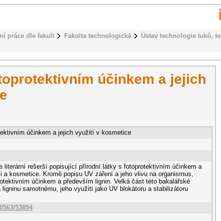
ní práce dle fakult
Fakulta technologická
Ústav technologie tuků, t
otoprotektivním účinkem a jejich
ce
otektivním účinkem a jejich využití v kosmetice
 literární rešerší popisující přírodní látky s fotoprotektivním účinkem a
cii a kosmetice. Kromě popisu UV záření a jeho vlivu na organismus,
protektivním účinkem a především lignin. Velká část této bakalářské
ligninu samotnému, jeho využití jako UV blokátoru a stabilizátoru
10563/53854