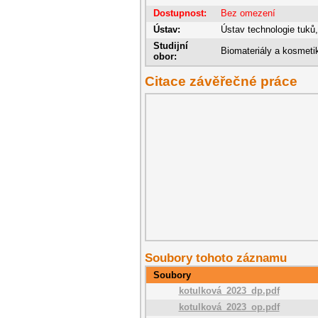
Dostupnost:
Bez omezení
Ústav:
Ústav technologie tuků
Studijní
Biomateriály a kosmeti
obor:
Citace závěřečné práce
Soubory tohoto záznamu
Soubory
kotulková_2023_dp.pdf
kotulková_2023_op.pdf