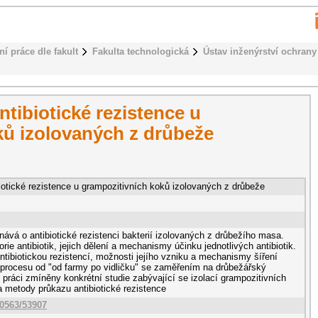
ní práce dle fakult
Fakulta technologická
Ústav inženýrství ochrany 
tibiotické rezistence u
ků izolovaných z drůbeže
iotické rezistence u grampozitivních koků izolovaných z drůbeže
ává o antibiotické rezistenci bakterií izolovaných z drůbežího masa.
rie antibiotik, jejich dělení a mechanismy účinku jednotlivých antibiotik.
tibiotickou rezistencí, možnosti jejího vzniku a mechanismy šíření
v procesu od "od farmy po vidličku" se zaměřením na drůbežářský
práci zmíněny konkrétní studie zabývající se izolací grampozitivních
 metody průkazu antibiotické rezistence
10563/53907