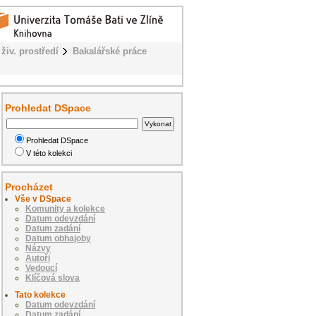
živ. prostředí
Bakalářské práce
Prohledat DSpace
Prohledat DSpace
V této kolekci
Procházet
Vše v DSpace
Komunity a kolekce
Datum odevzdání
Datum zadání
Datum obhajoby
Názvy
Autoři
Vedoucí
Klíčová slova
Tato kolekce
Datum odevzdání
Datum zadání