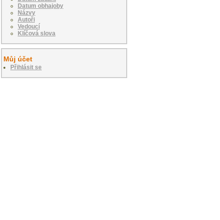
Datum obhajoby
Názvy
Autoři
Vedoucí
Klíčová slova
Můj účet
Přihlásit se