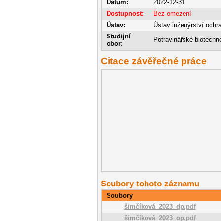
Datum:
2022-12-31
Dostupnost:
Bez omezení
Ústav:
Ústav inženýrství ochra
Studijní
Potravinářské biotechno
obor:
Citace závěřečné práce
Soubory tohoto záznamu
Soubory
šimčíková_2023_dp.pdf
šimčíková_2023_op.pdf