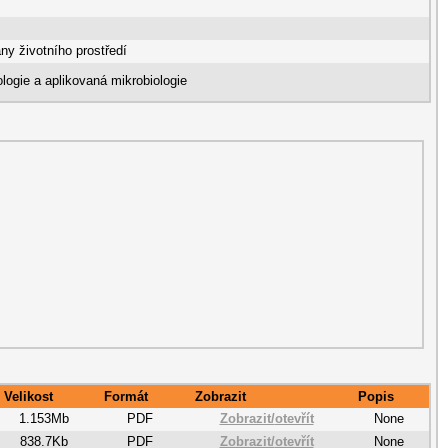
ny životního prostředí
logie a aplikovaná mikrobiologie
Velikost
Formát
Zobrazit
Popis
1.153Mb
PDF
Zobrazit/
otevřít
None
838.7Kb
PDF
Zobrazit/
otevřít
None