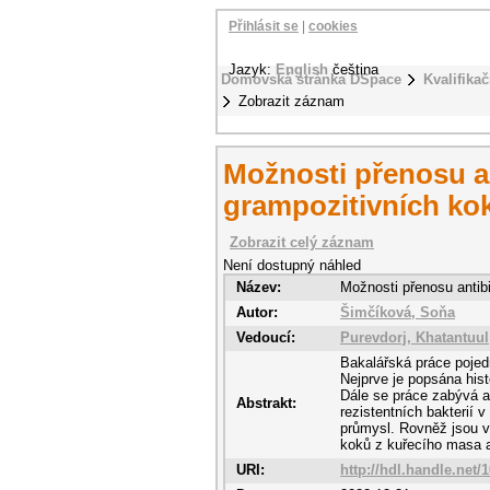
Přihlásit se
|
cookies
Jazyk:
English
čeština
Domovská stránka DSpace
Kvalifikač
Zobrazit záznam
Možnosti přenosu an
grampozitivních ko
Zobrazit celý záznam
Není dostupný náhled
Název:
Možnosti přenosu antib
Autor:
Šimčíková, Soňa
Vedoucí:
Purevdorj, Khatantuul
Bakalářská práce pojedn
Nejprve je popsána histo
Dále se práce zabývá an
Abstrakt:
rezistentních bakterií 
průmysl. Rovněž jsou v 
koků z kuřecího masa a
URI:
http://hdl.handle.net/