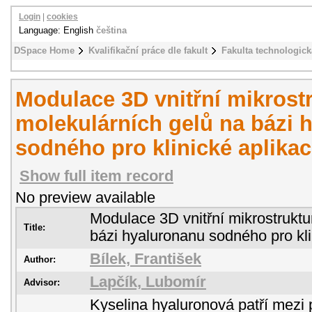
Login
|
cookies
Language: English
čeština
DSpace Home
Kvalifikační práce dle fakult
Fakulta technologick
Modulace 3D vnitřní mikrost
molekulárních gelů na bázi 
sodného pro klinické aplika
Show full item record
No preview available
Modulace 3D vnitřní mikrostruktu
Title:
bázi hyaluronanu sodného pro kli
Bílek, František
Author:
Lapčík, Lubomír
Advisor:
Kyselina hyaluronová patří mezi p