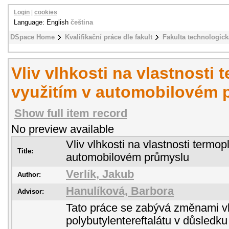
Login
|
cookies
Language: English
čeština
DSpace Home
Kvalifikační práce dle fakult
Fakulta technologick
Vliv vlhkosti na vlastnosti 
využitím v automobilovém 
Show full item record
No preview available
Vliv vlhkosti na vlastnosti termop
Title:
automobilovém průmyslu
Verlík, Jakub
Author:
Hanulíková, Barbora
Advisor:
Tato práce se zabývá změnami vl
polybutylentereftalátu v důsledk