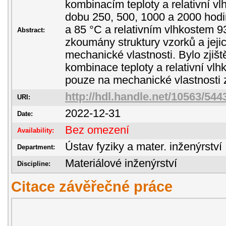
kombinacím teploty a relativní vl
dobu 250, 500, 1000 a 2000 hodi
a 85 °C a relativním vlhkostem 9
Abstract:
zkoumány struktury vzorků a jejic
mechanické vlastnosti. Bylo zjiš
kombinace teploty a relativní vlh
pouze na mechanické vlastnosti
http://hdl.handle.net/10563/544
URI:
2022-12-31
Date:
Bez omezení
Availability:
Ústav fyziky a mater. inženýrství
Department:
Materiálové inženýrství
Discipline:
Citace závěřečné práce