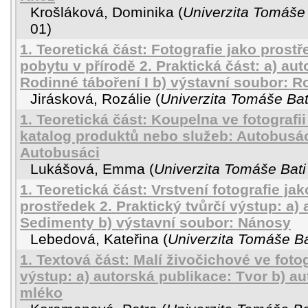
Krošláková, Dominika
(
Univerzita Tomáše 
01
)
1. Teoretická část: Fotografie jako pros
pobytu v přírodě 2. Praktická část: a) au
Rodinné táboření I b) výstavní soubor: Ro
Jirásková, Rozálie
(
Univerzita Tomáše Bat
1. Teoretická část: Koupelna ve fotografii 
katalog produktů nebo služeb: Autobusác
Autobusáci
Lukášová, Emma
(
Univerzita Tomáše Bati
1. Teoretická část: Vrstvení fotografie ja
prostředek 2. Praktický tvůrčí výstup: a)
Sedimenty b) výstavní soubor: Nánosy
Lebedová, Kateřina
(
Univerzita Tomáše Ba
1. Textová část: Malí živočichové ve fotogr
výstup: a) autorská publikace: Tvor b) a
mléko