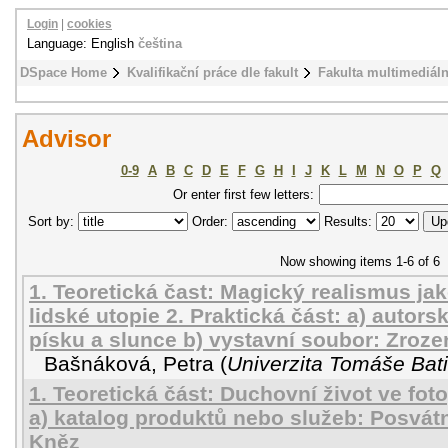
Login
|
cookies
Language: English
čeština
DSpace Home
Kvalifikační práce dle fakult
Fakulta multimediál
Advisor
0-9
A
B
C
D
E
F
G
H
I
J
K
L
M
N
O
P
Q
Or enter first few letters:
Sort by:
Order:
Results:
Now showing items 1-6 of 6
1. Teoretická čast: Magický realismus ja
lidské utopie 2. Praktická část: a) autors
písku a slunce b) vystavní soubor: Zroze
Bašnáková, Petra
(
Univerzita Tomáše Bati
1. Teoretická část: Duchovní život ve fotog
a) katalog produktů nebo služeb: Posvát
Kněz