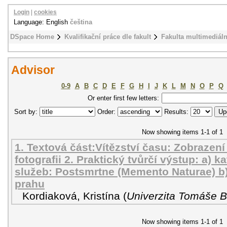
Login
|
cookies
Language: English
čeština
DSpace Home
Kvalifikační práce dle fakult
Fakulta multimediál
Advisor
0-9
A
B
C
D
E
F
G
H
I
J
K
L
M
N
O
P
Q
Or enter first few letters:
Sort by:
Order:
Results:
Now showing items 1-1 of 1
1. Textová část:Vítězství času: Zobrazen
fotografii 2. Praktický tvůrčí výstup: a) 
služeb: Postsmrtne (Memento Naturae) b)
prahu
Kordiaková, Kristína
(
Univerzita Tomáše Ba
Now showing items 1-1 of 1