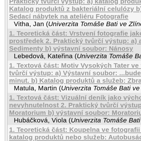
Praktický tvůrčí výstup: a) katalog produ
Katalog produktů z bakteriální celulózy b
Sedací nábytek na ateliéru Fotografie
Vitha, Jan
(
Univerzita Tomáše Bati ve Zlín
1. Teoretická část: Vrstvení fotografie ja
prostředek 2. Praktický tvůrčí výstup: a)
Sedimenty b) výstavní soubor: Nánosy
Lebedová, Kateřina
(
Univerzita Tomáše Ba
1. Textová část: Motiv Vysokých Tater ve f
tvůrčí výstup: a) Výstavní soubor: ...bud
minut. b) Katalog produktů a služeb: Zb
Matula, Martin
(
Univerzita Tomáše Bati ve
1. Textová část: Vizuální deník jako vých
nevyhnutelnost 2. Praktický tvůrčí výstup
Moratorium b) výstavní soubor: Morator
Hubáčková, Viola
(
Univerzita Tomáše Bati
1. Teoretická část: Koupelna ve fotografii 
katalog produktů nebo služeb: Autobusác