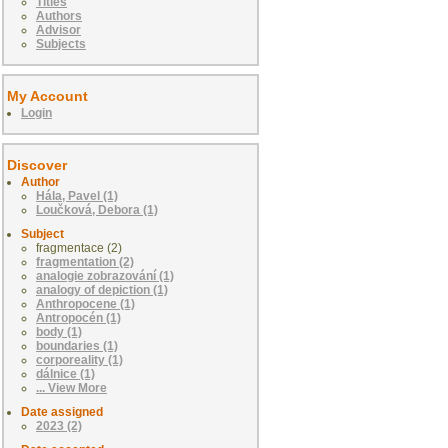
Titles
Authors
Advisor
Subjects
My Account
Login
Discover
Author
Hála, Pavel (1)
Loučková, Debora (1)
Subject
fragmentace (2)
fragmentation (2)
analogie zobrazování (1)
analogy of depiction (1)
Anthropocene (1)
Antropocén (1)
body (1)
boundaries (1)
corporeality (1)
dálnice (1)
... View More
Date assigned
2023 (2)