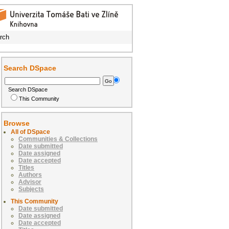
rch
Search DSpace
Search DSpace
This Community
Browse
All of DSpace
Communities & Collections
Date submitted
Date assigned
Date accepted
Titles
Authors
Advisor
Subjects
This Community
Date submitted
Date assigned
Date accepted