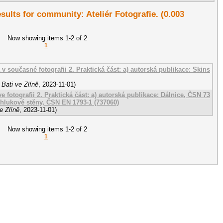
esults for community: Ateliér Fotografie. (0.003
Now showing items 1-2 of 2
1
a v současné fotografii 2. Praktická část: a) autorská publikace: Skins
Bati ve Zlíně
,
2023-11-01
)
e fotografii 2. Praktická část: a) autorská publikace: Dálnice, ČSN 73
tihlukové stěny, ČSN EN 1793-1 (737060)
e Zlíně
,
2023-11-01
)
Now showing items 1-2 of 2
1