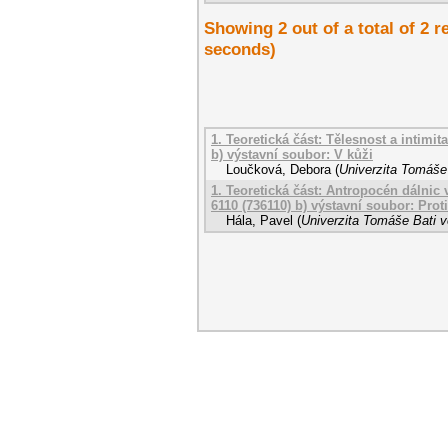
Showing 2 out of a total of 2 r
seconds)
1. Teoretická část: Tělesnost a intimit
b) výstavní soubor: V kůži
Loučková, Debora
(
Univerzita Tomáše 
1. Teoretická část: Antropocén dálnic v
6110 (736110) b) výstavní soubor: Pro
Hála, Pavel
(
Univerzita Tomáše Bati v