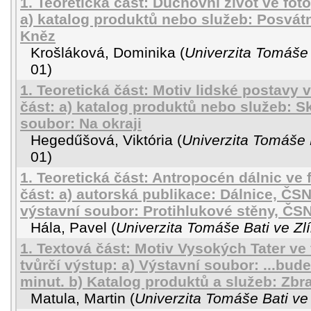
1. Teoretická část: Duchovní život ve fotog
a) katalog produktů nebo služeb: Posvát
Kněz
Krošláková, Dominika
(
Univerzita Tomáše 
01
)
1. Teoretická část: Motiv lidské postavy v
část: a) katalog produktů nebo služeb: Sk
soubor: Na okraji
Hegedűšová, Viktória
(
Univerzita Tomáše 
01
)
1. Teoretická část: Antropocén dálnic ve f
část: a) autorská publikace: Dálnice, ČSN
výstavní soubor: Protihlukové stěny, ČS
Hála, Pavel
(
Univerzita Tomáše Bati ve Zl
1. Textová část: Motiv Vysokých Tater ve f
tvůrčí výstup: a) Výstavní soubor: ...bud
minut. b) Katalog produktů a služeb: Zb
Matula, Martin
(
Univerzita Tomáše Bati ve