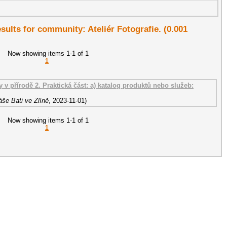
esults for community: Ateliér Fotografie. (0.001
Now showing items 1-1 of 1
1
y v přírodě 2. Praktická část: a) katalog produktů nebo služeb:
še Bati ve Zlíně
,
2023-11-01
)
Now showing items 1-1 of 1
1