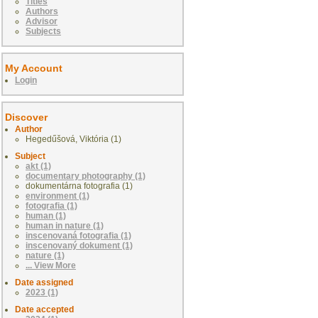
Titles
Authors
Advisor
Subjects
My Account
Login
Discover
Author
Hegedűšová, Viktória (1)
Subject
akt (1)
documentary photography (1)
dokumentárna fotografia (1)
environment (1)
fotografia (1)
human (1)
human in nature (1)
inscenovaná fotografia (1)
inscenovaný dokument (1)
nature (1)
... View More
Date assigned
2023 (1)
Date accepted