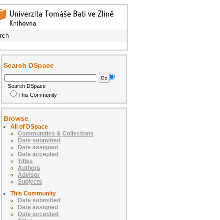
rch
Search DSpace
Search DSpace
This Community
Browse
All of DSpace
Communities & Collections
Date submitted
Date assigned
Date accepted
Titles
Authors
Advisor
Subjects
This Community
Date submitted
Date assigned
Date accepted