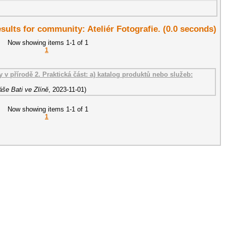
esults for community: Ateliér Fotografie. (0.0 seconds)
Now showing items 1-1 of 1
1
y v přírodě 2. Praktická část: a) katalog produktů nebo služeb:
še Bati ve Zlíně
,
2023-11-01
)
Now showing items 1-1 of 1
1