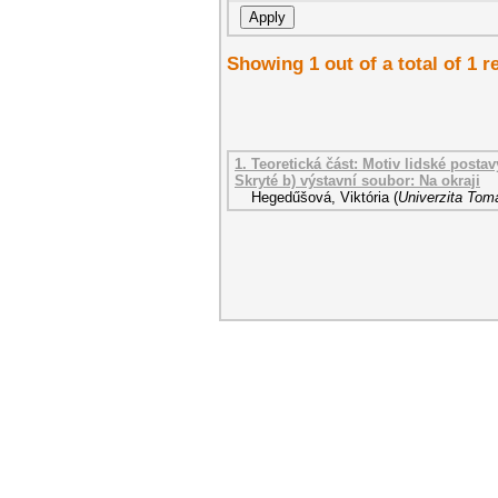
Showing 1 out of a total of 1 r
1. Teoretická část: Motiv lidské postav
Skryté b) výstavní soubor: Na okraji
Hegedűšová, Viktória
(
Univerzita Tomá