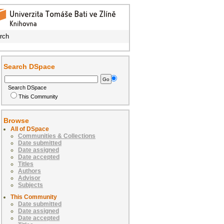
rch
Search DSpace
Search DSpace
This Community
Browse
All of DSpace
Communities & Collections
Date submitted
Date assigned
Date accepted
Titles
Authors
Advisor
Subjects
This Community
Date submitted
Date assigned
Date accepted