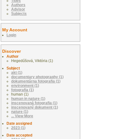
Titles
Authors
Advisor
Subjects
My Account
Login
Discover
Author
Hegedűšová, Viktória (1)
Subject
akt (1)
documentary photography (1)
dokumentárna fotografia (1)
environment (1)
fotografia (1)
human (1)
human in nature (1)
inscenovaná fotografia (1)
inscenovaný dokument (1)
nature (1)
... View More
Date assigned
2023 (1)
Date accepted