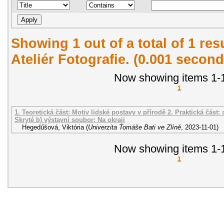
Showing 1 out of a total of 1 re
Ateliér Fotografie. (0.001 second
Now showing items 1-1
1
1. Teoretická část: Motiv lidské postavy v přírodě 2. Praktická část:
Skryté b) výstavní soubor: Na okraji
Hegedűšová, Viktória
(
Univerzita Tomáše Bati ve Zlíně
,
2023-11-01
)
Now showing items 1-1
1