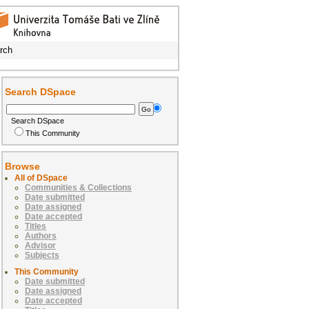
rch
Search DSpace
Search DSpace
This Community
Browse
All of DSpace
Communities & Collections
Date submitted
Date assigned
Date accepted
Titles
Authors
Advisor
Subjects
This Community
Date submitted
Date assigned
Date accepted