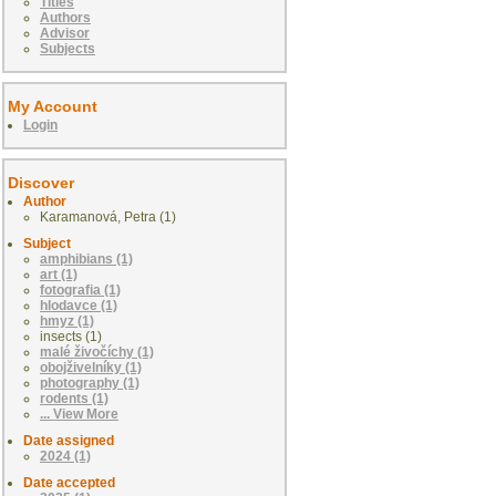
Titles
Authors
Advisor
Subjects
My Account
Login
Discover
Author
Karamanová, Petra (1)
Subject
amphibians (1)
art (1)
fotografia (1)
hlodavce (1)
hmyz (1)
insects (1)
malé živočíchy (1)
obojživelníky (1)
photography (1)
rodents (1)
... View More
Date assigned
2024 (1)
Date accepted