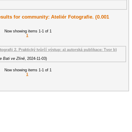
esults for community: Ateliér Fotografie. (0.001
Now showing items 1-1 of 1
1
tografii 2. Praktický tvůrčí výstup: a) autorská publikace: Tvor b)
 Bati ve Zlíně
,
2024-11-03
)
Now showing items 1-1 of 1
1