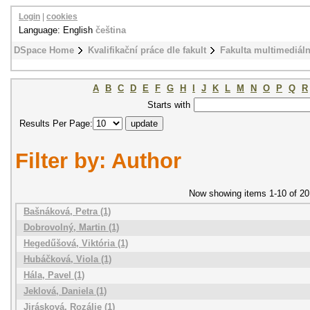
Login
|
cookies
Language: English
čeština
DSpace Home
Kvalifikační práce dle fakult
Fakulta multimediál
A
B
C
D
E
F
G
H
I
J
K
L
M
N
O
P
Q
R
Starts with
Results Per Page:
Filter by: Author
Now showing items 1-10 of 20
Bašnáková, Petra (1)
Dobrovolný, Martin (1)
Hegedűšová, Viktória (1)
Hubáčková, Viola (1)
Hála, Pavel (1)
Jeklová, Daniela (1)
Jirásková, Rozálie (1)