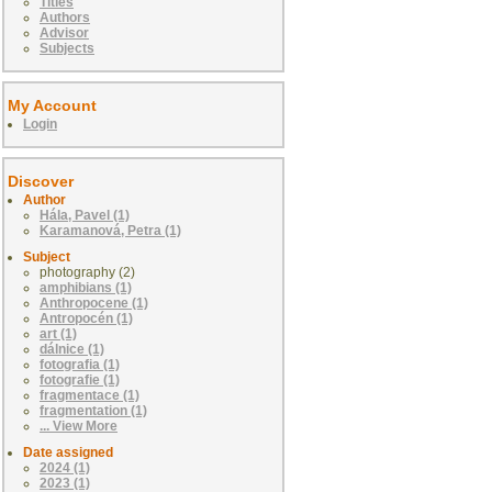
Titles
Authors
Advisor
Subjects
My Account
Login
Discover
Author
Hála, Pavel (1)
Karamanová, Petra (1)
Subject
photography (2)
amphibians (1)
Anthropocene (1)
Antropocén (1)
art (1)
dálnice (1)
fotografia (1)
fotografie (1)
fragmentace (1)
fragmentation (1)
... View More
Date assigned
2024 (1)
2023 (1)