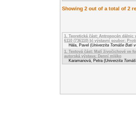
Showing 2 out of a total of 2 r
1. Teoretická část: Antropocén dálnic v
6110 (736110) b) výstavní soubor: Pro
Hála, Pavel
(
Univerzita Tomáše Bati v
1. Textová část: Malí živočichové ve fo
autorská výstava: Denní mléko
Karamanová, Petra
(
Univerzita Tomáše