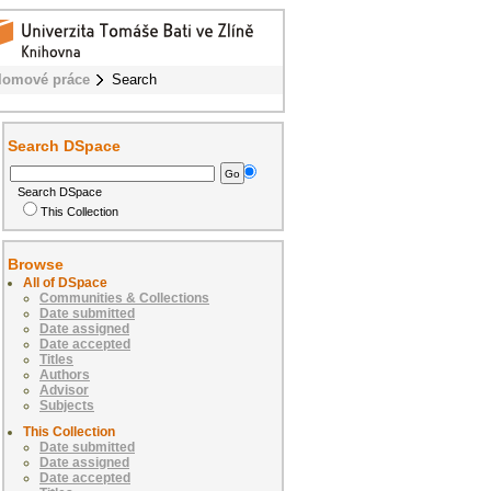
lomové práce
Search
Search DSpace
Search DSpace
This Collection
Browse
All of DSpace
Communities & Collections
Date submitted
Date assigned
Date accepted
Titles
Authors
Advisor
Subjects
This Collection
Date submitted
Date assigned
Date accepted