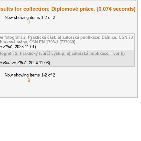
esults for collection: Diplomové práce. (0.074 seconds)
Now showing items 1-2 of 2
1
e fotografii 2. Praktická část: a) autorská publikace: Dálnice, ČSN 73
tihlukové stěny, ČSN EN 1793-1 (737060)
e Zlíně
,
2023-11-01
)
tografii 2. Praktický tvůrčí výstup: a) autorská publikace: Tvor b)
 Bati ve Zlíně
,
2024-11-03
)
Now showing items 1-2 of 2
1