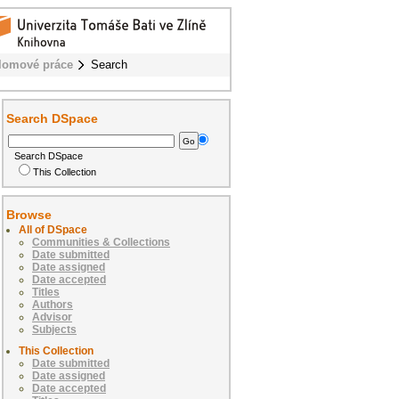
lomové práce
Search
Search DSpace
Search DSpace
This Collection
Browse
All of DSpace
Communities & Collections
Date submitted
Date assigned
Date accepted
Titles
Authors
Advisor
Subjects
This Collection
Date submitted
Date assigned
Date accepted