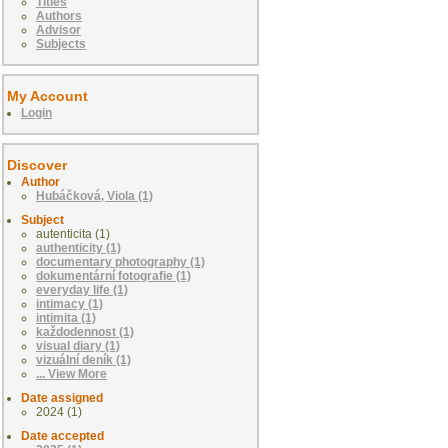
Titles
Authors
Advisor
Subjects
My Account
Login
Discover
Author
Hubáčková, Viola (1)
Subject
autenticita (1)
authenticity (1)
documentary photography (1)
dokumentární fotografie (1)
everyday life (1)
intimacy (1)
intimita (1)
každodennost (1)
visual diary (1)
vizuální deník (1)
... View More
Date assigned
2024 (1)
Date accepted