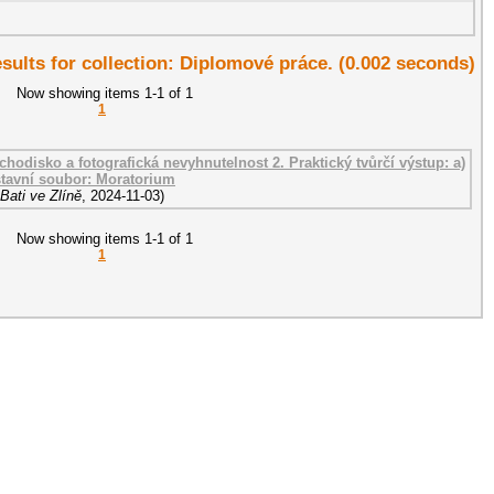
esults for collection: Diplomové práce. (0.002 seconds)
Now showing items 1-1 of 1
1
ýchodisko a fotografická nevyhnutelnost 2. Praktický tvůrčí výstup: a)
stavní soubor: Moratorium
Bati ve Zlíně
,
2024-11-03
)
Now showing items 1-1 of 1
1