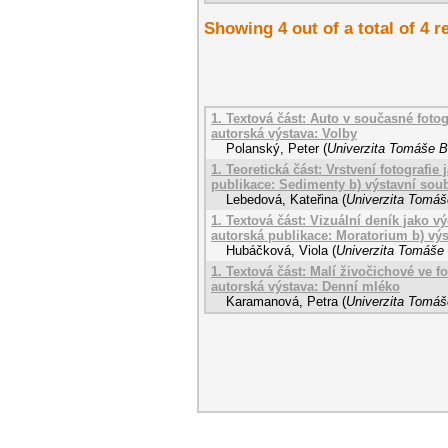
Showing 4 out of a total of 4 r
1. Textová část: Auto v současné fotogr
autorská výstava: Volby
Polanský, Peter
(
Univerzita Tomáše Ba
1. Teoretická část: Vrstvení fotografie
publikace: Sedimenty b) výstavní sou
Lebedová, Kateřina
(
Univerzita Tomáše
1. Textová část: Vizuální deník jako v
autorská publikace: Moratorium b) vý
Hubáčková, Viola
(
Univerzita Tomáše 
1. Textová část: Malí živočichové ve fo
autorská výstava: Denní mléko
Karamanová, Petra
(
Univerzita Tomáše