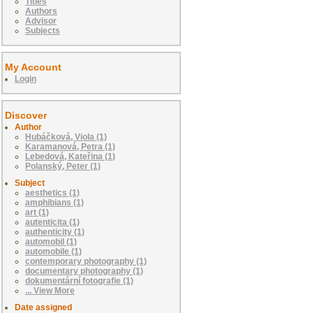
Titles
Authors
Advisor
Subjects
My Account
Login
Discover
Author
Hubáčková, Viola (1)
Karamanová, Petra (1)
Lebedová, Kateřina (1)
Polanský, Peter (1)
Subject
aesthetics (1)
amphibians (1)
art (1)
autenticita (1)
authenticity (1)
automobil (1)
automobile (1)
contemporary photography (1)
documentary photography (1)
dokumentární fotografie (1)
... View More
Date assigned