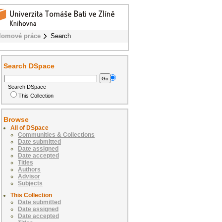
lomové práce
Search
Search DSpace
Search DSpace
This Collection
Browse
All of DSpace
Communities & Collections
Date submitted
Date assigned
Date accepted
Titles
Authors
Advisor
Subjects
This Collection
Date submitted
Date assigned
Date accepted