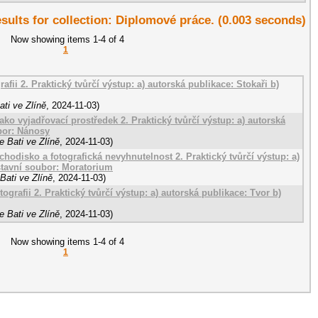
esults for collection: Diplomové práce. (0.003 seconds)
Now showing items 1-4 of 4
1
afii 2. Praktický tvůrčí výstup: a) autorská publikace: Stokaři b)
ti ve Zlíně
,
2024-11-03
)
 jako vyjadřovací prostředek 2. Praktický tvůrčí výstup: a) autorská
bor: Nánosy
 Bati ve Zlíně
,
2024-11-03
)
ýchodisko a fotografická nevyhnutelnost 2. Praktický tvůrčí výstup: a)
stavní soubor: Moratorium
Bati ve Zlíně
,
2024-11-03
)
tografii 2. Praktický tvůrčí výstup: a) autorská publikace: Tvor b)
 Bati ve Zlíně
,
2024-11-03
)
Now showing items 1-4 of 4
1