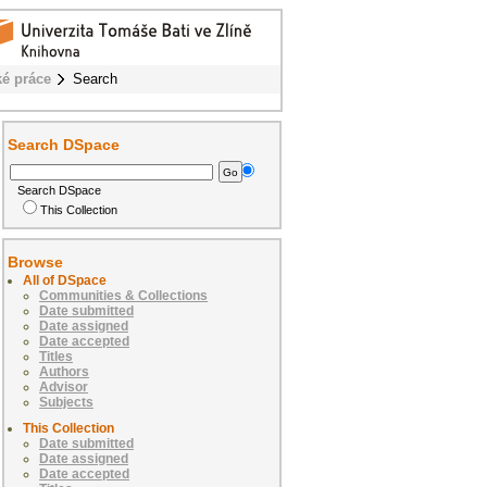
ké práce
Search
Search DSpace
Search DSpace
This Collection
Browse
All of DSpace
Communities & Collections
Date submitted
Date assigned
Date accepted
Titles
Authors
Advisor
Subjects
This Collection
Date submitted
Date assigned
Date accepted