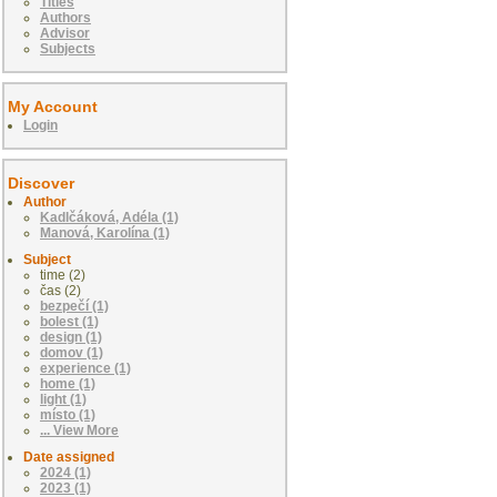
Titles
Authors
Advisor
Subjects
My Account
Login
Discover
Author
Kadlčáková, Adéla (1)
Manová, Karolína (1)
Subject
time (2)
čas (2)
bezpečí (1)
bolest (1)
design (1)
domov (1)
experience (1)
home (1)
light (1)
místo (1)
... View More
Date assigned
2024 (1)
2023 (1)