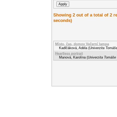
Showing 2 out of a total of 2 r
seconds)
Místo, čas, domov Večerní lampa
Kadlčáková, Adéla
(
Univerzita Tomáše
Heartless portrait
Manová, Karolína
(
Univerzita Tomáše 