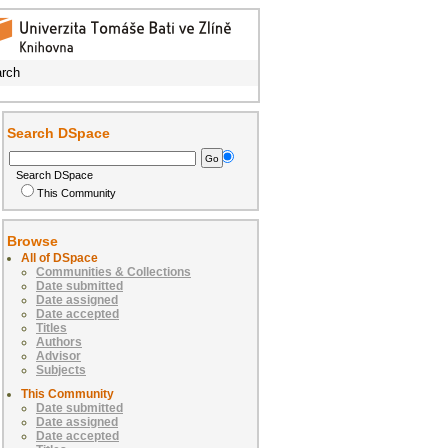
rch
Search DSpace
Search DSpace
This Community
Browse
All of DSpace
Communities & Collections
Date submitted
Date assigned
Date accepted
Titles
Authors
Advisor
Subjects
This Community
Date submitted
Date assigned
Date accepted