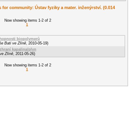
s for community: Ústav fyziky a mater. inženýrství. (0.014
Now showing items 1-2 of 2
1
chopnosti biopolymerů
e Bati ve Zlíně
,
2010-05-19
)
hraní kapalina/plyn
ve Zlíně
,
2011-05-26
)
Now showing items 1-2 of 2
1