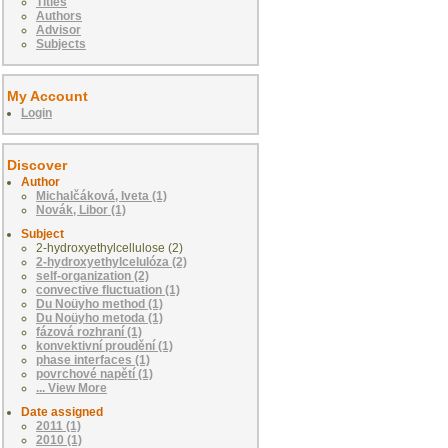
Titles
Authors
Advisor
Subjects
My Account
Login
Discover
Author
Michalčáková, Iveta (1)
Novák, Libor (1)
Subject
2-hydroxyethylcellulose (2)
2-hydroxyethylcelulóza (2)
self-organization (2)
convective fluctuation (1)
Du Noüyho method (1)
Du Noüyho metoda (1)
fázová rozhraní (1)
konvektivní proudění (1)
phase interfaces (1)
povrchové napětí (1)
... View More
Date assigned
2011 (1)
2010 (1)