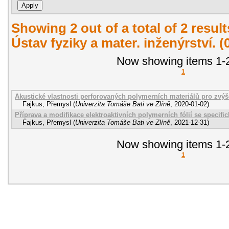
Showing 2 out of a total of 2 resul
Ústav fyziky a mater. inženýrství. 
Now showing items 1-2
1
Akustické vlastnosti perforovaných polymerních materiálů pro zvýše
Fajkus, Přemysl
(
Univerzita Tomáše Bati ve Zlíně
,
2020-01-02
)
Příprava a modifikace elektroaktivních polymerních fólií se speci
Fajkus, Přemysl
(
Univerzita Tomáše Bati ve Zlíně
,
2021-12-31
)
Now showing items 1-2
1