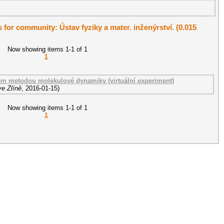
s for community: Ústav fyziky a mater. inženýrství. (0.015
Now showing items 1-1 of 1
1
em metodou molekulové dynamiky (virtuální experiment)
ve Zlíně
,
2016-01-15
)
Now showing items 1-1 of 1
1