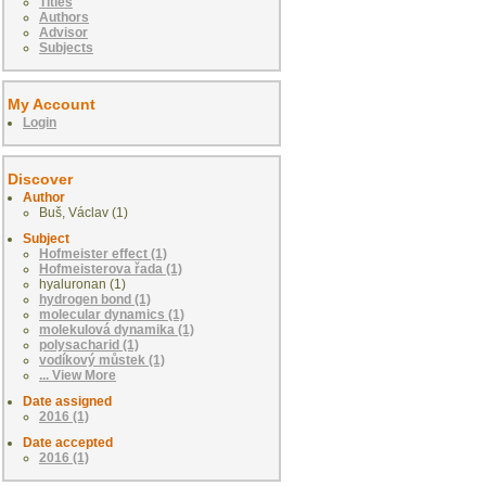
Titles
Authors
Advisor
Subjects
My Account
Login
Discover
Author
Buš, Václav (1)
Subject
Hofmeister effect (1)
Hofmeisterova řada (1)
hyaluronan (1)
hydrogen bond (1)
molecular dynamics (1)
molekulová dynamika (1)
polysacharid (1)
vodíkový můstek (1)
... View More
Date assigned
2016 (1)
Date accepted
2016 (1)