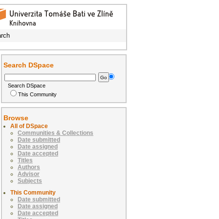
rch
Search DSpace
Search DSpace
This Community
Browse
All of DSpace
Communities & Collections
Date submitted
Date assigned
Date accepted
Titles
Authors
Advisor
Subjects
This Community
Date submitted
Date assigned
Date accepted