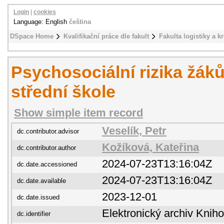
Login
|
cookies
Language: English
čeština
DSpace Home
Kvalifikační práce dle fakult
Fakulta logistiky a k
Psychosociální rizika žák
střední škole
Show simple item record
Veselík, Petr
dc.contributor.advisor
Kožíková, Kateřina
dc.contributor.author
2024-07-23T13:16:04Z
dc.date.accessioned
2024-07-23T13:16:04Z
dc.date.available
2023-12-01
dc.date.issued
Elektronický archiv Kni
dc.identifier