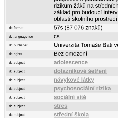
rizikům žáků na středníc
základ pro budoucí inter
oblasti školního prostřed
57s (87 076 znaků)
dc.format
cs
dc.language.iso
Univerzita Tomáše Bati v
dc.publisher
Bez omezení
dc.rights
adolescence
dc.subject
dotazníkové šetření
dc.subject
návykové látky
dc.subject
psychosociální rizika
dc.subject
sociální sítě
dc.subject
stres
dc.subject
střední škola
dc.subject