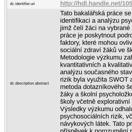
http://hdl.handle.net/1
dc.identifier.uri
Tato bakalářská práce se
identifikaci a analýzu psy
jimž čelí žáci na vybrané
práce je poskytnout podr
faktory, které mohou ovli
sociální zdraví žáků ve š
Metodologie výzkumu zah
kvantitativních a kvalitat
analýzu současného stav
rizik byla využita SWOT 
dc.description.abstract
metoda dotazníkového šet
žáky a školní psycholožk
školy včetně explorativní
Výsledky výzkumu odhalu
psychosociálních rizik, v
návykových látek. Tato pr
příspěvek k porozumění 