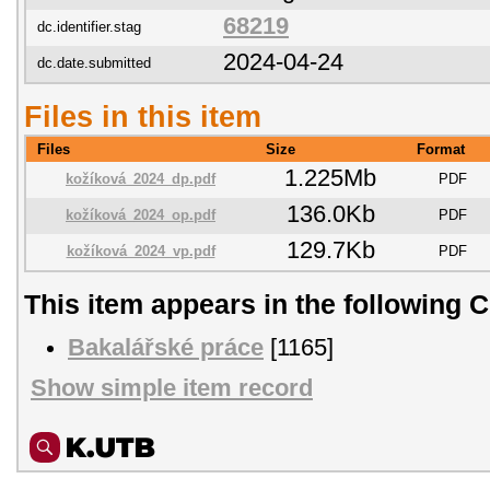
68219
dc.identifier.stag
2024-04-24
dc.date.submitted
Files in this item
Files
Size
Format
1.225Mb
kožíková_2024_dp.pdf
PDF
136.0Kb
kožíková_2024_op.pdf
PDF
129.7Kb
kožíková_2024_vp.pdf
PDF
This item appears in the following C
Bakalářské práce
[1165]
Show simple item record