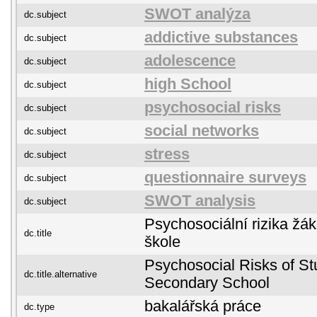
SWOT analýza
dc.subject
addictive substances
dc.subject
adolescence
dc.subject
high School
dc.subject
psychosocial risks
dc.subject
social networks
dc.subject
stress
dc.subject
questionnaire surveys
dc.subject
SWOT analysis
dc.subject
Psychosociální rizika žá
dc.title
škole
Psychosocial Risks of St
dc.title.alternative
Secondary School
bakalářská práce
dc.type