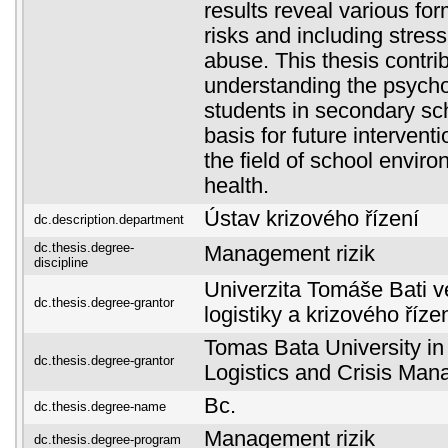
results reveal various fo
risks and including stres
abuse. This thesis contrib
understanding the psycho
students in secondary sc
basis for future intervent
the field of school envir
health.
Ústav krizového řízení
dc.description.department
dc.thesis.degree-
Management rizik
discipline
Univerzita Tomáše Bati ve
dc.thesis.degree-grantor
logistiky a krizového říze
Tomas Bata University in 
dc.thesis.degree-grantor
Logistics and Crisis Ma
Bc.
dc.thesis.degree-name
Management rizik
dc.thesis.degree-program