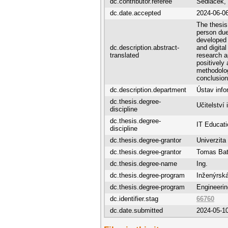
dc.contributor.referee
Sedláček,
dc.date.accepted
2024-06-0
The thesis 
person due
developed 
dc.description.abstract-
and digital
translated
research a
positively 
methodolog
conclusion
dc.description.department
Ústav info
dc.thesis.degree-
Učitelství 
discipline
dc.thesis.degree-
IT Educat
discipline
dc.thesis.degree-grantor
Univerzita
dc.thesis.degree-grantor
Tomas Bata
dc.thesis.degree-name
Ing.
dc.thesis.degree-program
Inženýrská
dc.thesis.degree-program
Engineerin
dc.identifier.stag
66760
dc.date.submitted
2024-05-1