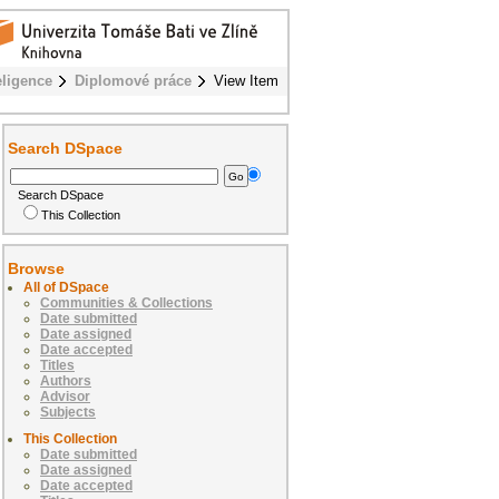
eligence
Diplomové práce
View Item
Search DSpace
Search DSpace
This Collection
Browse
All of DSpace
Communities & Collections
Date submitted
Date assigned
Date accepted
Titles
Authors
Advisor
Subjects
This Collection
Date submitted
Date assigned
Date accepted