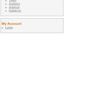
Titles
Authors
Advisor
Subjects
My Account
Login