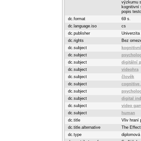
výzkumu s 
kognitivní
popis test
dc.format
69 s.
dc.language.iso
cs
dc.publisher
Univerzita
dc.rights
Bez omez
dc.subject
kognitivn
dc.subject
psycholo
dc.subject
digitální
dc.subject
videohra
dc.subject
člověk
dc.subject
cognitive 
dc.subject
psycholo
dc.subject
digital in
dc.subject
video ga
dc.subject
human
dc.title
Vliv hraní
dc.title.alternative
The Effect
dc.type
diplomová