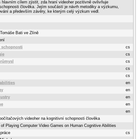
hlavním cílem zjistit, zda hraní videoher pozitivně ovlivňuje
 schopnosti člověka. Jejím součástí je návrh metodiky a výzkumu,
ování a především závěry, ke kterým celý výzkum vedl.
 Tomáše Bati ve Zlíně
ení
í schopnosti
cs
gie
cs
 průmysl
cs
cs
cs
abilities
en
gy
en
dustry
en
me
en
en
 počítačových videoher na kognitivní schopnosti člověka
 of Playing Computer Video Games on Human Cognitive Abilities
 práce
cs