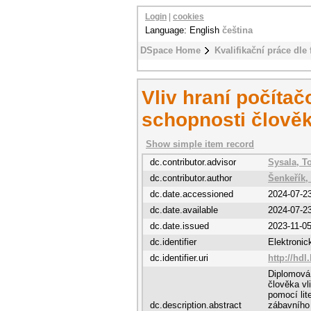
Login
|
cookies
Language: English
čeština
DSpace Home
Kvalifikační práce dle 
Vliv hraní počíta
schopnosti člově
Show simple item record
dc.contributor.advisor
Sysala, 
dc.contributor.author
Šenkeřík, 
dc.date.accessioned
2024-07-2
dc.date.available
2024-07-2
dc.date.issued
2023-11-0
dc.identifier
Elektroni
dc.identifier.uri
http://hdl
Diplomová
člověka vl
pomocí lit
dc.description.abstract
zábavního 