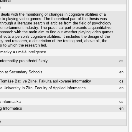
 Michal
6
deals with the monitoring of changes in cognitive abilities of a
 to playing video games. The theoretical part of the thesis was
through a literature search of articles from the field of psychology
 entertainment industry. The practi cal part presents a quantitative
pproach with the main aim to find out whether playing video games
affects a person's cognitive abilities. It includes the design of the
y and research, a description of the testing and, above all, the
s to which the research led.
rmatiky a umělé inteligence
informatiky pro střední školy
cs
ion at Secondary Schools
en
 Tomáše Bati ve Zlíně. Fakulta aplikované informatiky
cs
 University in Zlín. Faculty of Applied Informatics
en
 informatika
cs
g Informatics
en
0