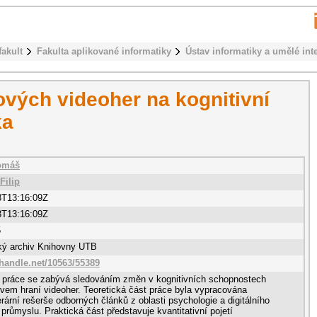
fakult
Fakulta aplikované informatiky
Ústav informatiky a umělé int
čových videoher na kognitivní
ka
Tomáš
Filip
3T13:16:09Z
3T13:16:09Z
5
cký archiv Knihovny UTB
.handle.net/10563/55389
 práce se zabývá sledováním změn v kognitivních schopnostech
ivem hraní videoher. Teoretická část práce byla vypracována
erární rešerše odborných článků z oblasti psychologie a digitálního
průmyslu. Praktická část představuje kvantitativní pojetí