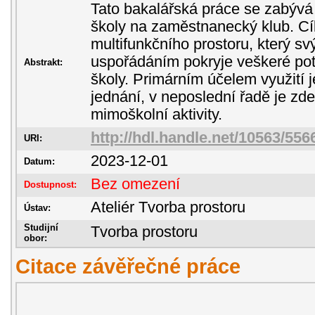
Tato bakalářská práce se zabývá
školy na zaměstnanecký klub. Cí
multifunkčního prostoru, který sv
uspořádáním pokryje veškeré po
Abstrakt:
školy. Primárním účelem využití 
jednání, v neposlední řadě je zde 
mimoškolní aktivity.
http://hdl.handle.net/10563/556
URI:
2023-12-01
Datum:
Bez omezení
Dostupnost:
Ateliér Tvorba prostoru
Ústav:
Studijní
Tvorba prostoru
obor:
Citace závěřečné práce