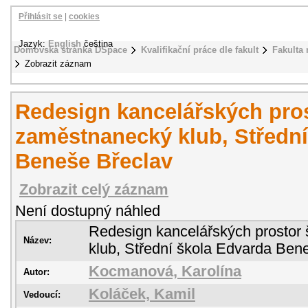
Přihlásit se
|
cookies
Jazyk:
English
čeština
Domovská stránka DSpace
Kvalifikační práce dle fakult
Fakulta
Zobrazit záznam
Redesign kancelářských pros
zaměstnanecký klub, Střední
Beneše Břeclav
Zobrazit celý záznam
Není dostupný náhled
Redesign kancelářských prostor
Název:
klub, Střední škola Edvarda Ben
Kocmanová, Karolína
Autor:
Koláček, Kamil
Vedoucí: