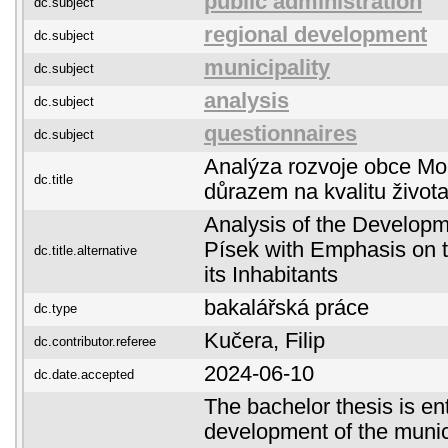
public administration
dc.subject
regional development
dc.subject
municipality
dc.subject
analysis
dc.subject
questionnaires
dc.subject
Analýza rozvoje obce Mo
dc.title
důrazem na kvalitu život
Analysis of the Develop
Písek with Emphasis on th
dc.title.alternative
its Inhabitants
bakalářská práce
dc.type
Kučera, Filip
dc.contributor.referee
2024-06-10
dc.date.accepted
The bachelor thesis is ent
development of the munic