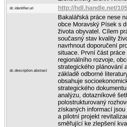
http://hdl.handle.net/1
dc.identifier.uri
Bakalářská práce nese n
obce Moravský Písek s d
života obyvatel. Cílem pr
současný stav kvality živ
navrhnout doporučení pro
situace. První část práce
regionálního rozvoje, obc
strategického plánování a
dc.description.abstract
základě odborné literatur
obsahuje socioekonomick
strategického dokument
analýzu, dotazníkové šet
polostrukturovaný rozhov
získaných informací jsou
a pilotní projekt revitaliz
směřující ke zlepšení kval