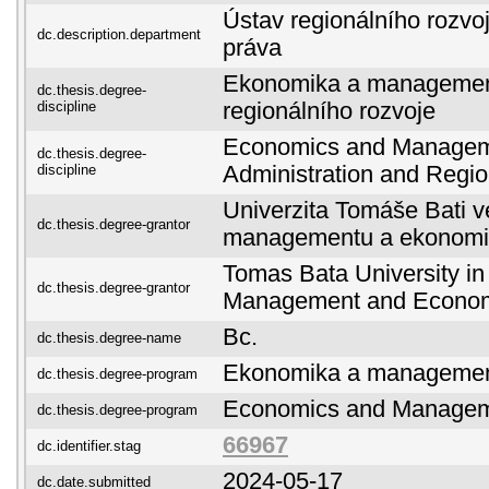
Ústav regionálního rozvoj
dc.description.department
práva
Ekonomika a management
dc.thesis.degree-
discipline
regionálního rozvoje
Economics and Manageme
dc.thesis.degree-
discipline
Administration and Regi
Univerzita Tomáše Bati ve
dc.thesis.degree-grantor
managementu a ekonomi
Tomas Bata University in 
dc.thesis.degree-grantor
Management and Econo
Bc.
dc.thesis.degree-name
Ekonomika a manageme
dc.thesis.degree-program
Economics and Manage
dc.thesis.degree-program
66967
dc.identifier.stag
2024-05-17
dc.date.submitted