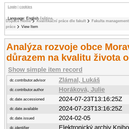
Login
|
cookies
Language: English
čeština
DSpace Home
Kvalifikační práce dle fakult
Fakulta management
práce
View Item
Analýza rozvoje obce Mora
důrazem na kvalitu života 
Show simple item record
Zlámal, Lukáš
dc.contributor.advisor
Horáková, Julie
dc.contributor.author
2024-07-23T13:16:25Z
dc.date.accessioned
2024-07-23T13:16:25Z
dc.date.available
2024-02-05
dc.date.issued
Elektronický archiv Kni
dc.identifier