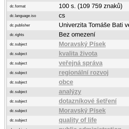
100 s. (109 759 znaků)
dc.format
cs
dc.language.iso
Univerzita Tomáše Bati v
dc.publisher
Bez omezení
dc.rights
Moravský Písek
dc.subject
kvalita života
dc.subject
veřejná správa
dc.subject
regionální rozvoj
dc.subject
obce
dc.subject
analýzy
dc.subject
dotazníkové šetření
dc.subject
Moravský Písek
dc.subject
quality of life
dc.subject