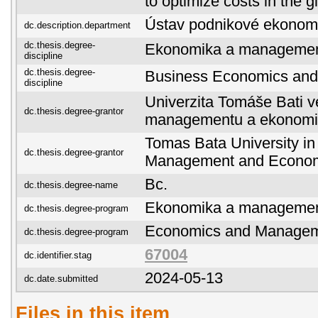
to optimize costs in the 
Ústav podnikové ekonom
dc.description.department
dc.thesis.degree-
Ekonomika a managemen
discipline
dc.thesis.degree-
Business Economics an
discipline
Univerzita Tomáše Bati ve
dc.thesis.degree-grantor
managementu a ekonomi
Tomas Bata University in 
dc.thesis.degree-grantor
Management and Econo
Bc.
dc.thesis.degree-name
Ekonomika a manageme
dc.thesis.degree-program
Economics and Manage
dc.thesis.degree-program
67004
dc.identifier.stag
2024-05-13
dc.date.submitted
Files in this item