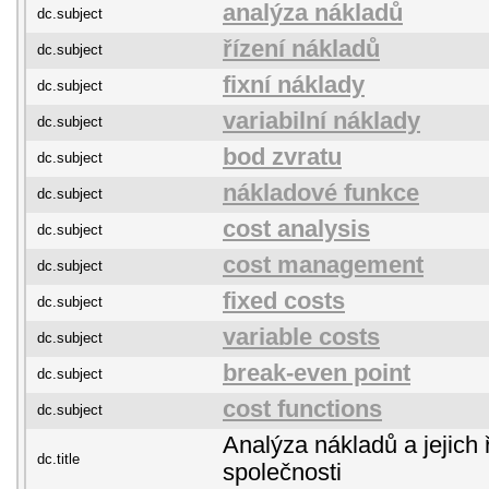
analýza nákladů
dc.subject
řízení nákladů
dc.subject
fixní náklady
dc.subject
variabilní náklady
dc.subject
bod zvratu
dc.subject
nákladové funkce
dc.subject
cost analysis
dc.subject
cost management
dc.subject
fixed costs
dc.subject
variable costs
dc.subject
break-even point
dc.subject
cost functions
dc.subject
Analýza nákladů a jejich 
dc.title
společnosti