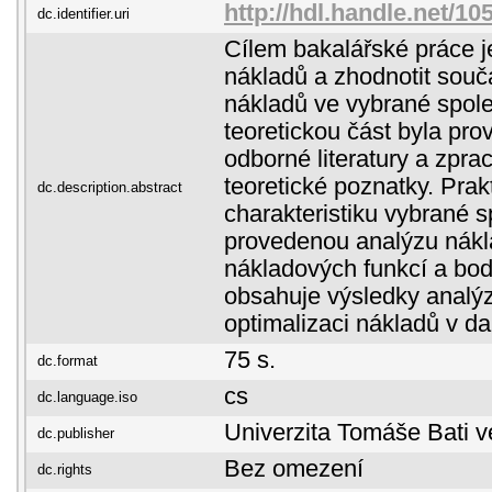
http://hdl.handle.net/1
dc.identifier.uri
Cílem bakalářské práce j
nákladů a zhodnotit souč
nákladů ve vybrané spole
teoretickou část byla pr
odborné literatury a zpra
teoretické poznatky. Prak
dc.description.abstract
charakteristiku vybrané s
provedenou analýzu nákl
nákladových funkcí a bod
obsahuje výsledky analý
optimalizaci nákladů v da
75 s.
dc.format
cs
dc.language.iso
Univerzita Tomáše Bati v
dc.publisher
Bez omezení
dc.rights