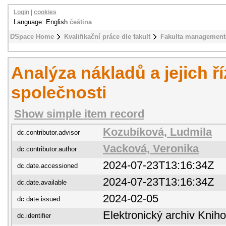
Login
|
cookies
Language: English
čeština
DSpace Home
Kvalifikační práce dle fakult
Fakulta management
Analýza nákladů a jejich ř
společnosti
Show simple item record
Kozubíková, Ludmila
dc.contributor.advisor
Vacková, Veronika
dc.contributor.author
2024-07-23T13:16:34Z
dc.date.accessioned
2024-07-23T13:16:34Z
dc.date.available
2024-02-05
dc.date.issued
Elektronický archiv Kni
dc.identifier