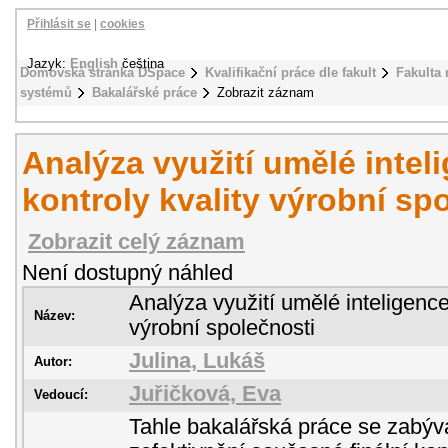
Přihlásit se
|
cookies
Jazyk:
English
čeština
Domovská stránka DSpace
Kvalifikační práce dle fakult
Fakulta
systémů
Bakalářské práce
Zobrazit záznam
Analýza využití umělé inteli
kontroly kvality výrobní sp
Zobrazit celý záznam
Není dostupný náhled
Analýza využití umělé inteligence 
Název:
výrobní společnosti
Julina, Lukáš
Autor:
Juřičková, Eva
Vedoucí:
Tahle bakalářská práce se zabýv