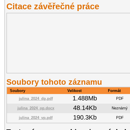
Citace závěřečné práce
Soubory tohoto záznamu
Soubory
Velikost
Formát
1.488Mb
julina_2024_dp.pdf
PDF
48.14Kb
julina_2024_op.docx
Neznámý
190.3Kb
julina_2024_vp.pdf
PDF