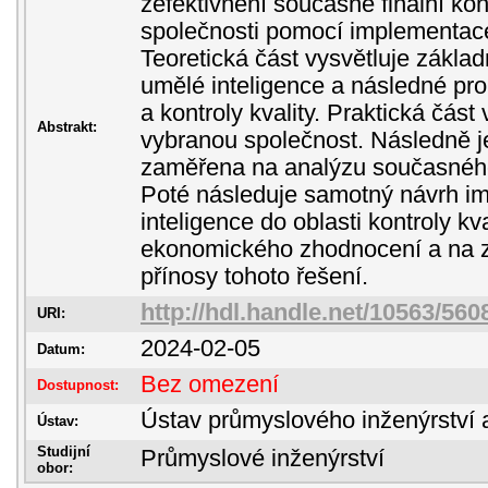
zefektivnění současné finální kon
společnosti pomocí implementace
Teoretická část vysvětluje základn
umělé inteligence a následné pro
a kontroly kvality. Praktická čás
Abstrakt:
vybranou společnost. Následně je
zaměřena na analýzu současného 
Poté následuje samotný návrh i
inteligence do oblasti kontroly kv
ekonomického zhodnocení a na z
přínosy tohoto řešení.
http://hdl.handle.net/10563/560
URI:
2024-02-05
Datum:
Bez omezení
Dostupnost:
Ústav průmyslového inženýrství 
Ústav:
Studijní
Průmyslové inženýrství
obor: