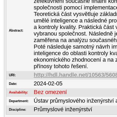
zefektivnění současné finální kon
společnosti pomocí implementace
Teoretická část vysvětluje základn
umělé inteligence a následné pro
a kontroly kvality. Praktická čás
Abstract:
vybranou společnost. Následně je
zaměřena na analýzu současného 
Poté následuje samotný návrh i
inteligence do oblasti kontroly kv
ekonomického zhodnocení a na z
přínosy tohoto řešení.
http://hdl.handle.net/10563/560
URI:
2024-02-05
Date:
Bez omezení
Availability:
Ústav průmyslového inženýrství 
Department:
Průmyslové inženýrství
Discipline: