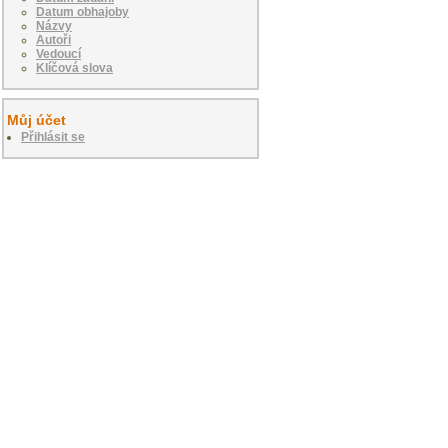
Datum obhajoby
Názvy
Autoři
Vedoucí
Klíčová slova
Můj účet
Přihlásit se