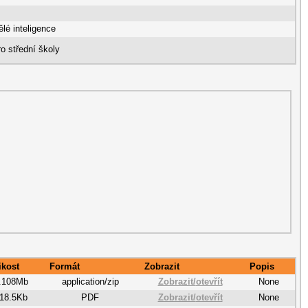
lé inteligence
ro střední školy
ikost
Formát
Zobrazit
Popis
.108Mb
application/zip
Zobrazit/
otevřít
None
18.5Kb
PDF
Zobrazit/
otevřít
None