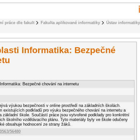
ní práce dle fakult
Fakulta aplikované informatiky
Ústav informatiky
lasti Informatika: Bezpečné
etu
 Informatika: Bezpečné chování na internetu
ývá výukou bezpečnosti v online prostředí na základních školách.
 existujících podkladů pro výuku bezpečného chování na internetu a
na základní škole. Součástí práce jsou vytvořené podklady pro konkrétní
jich školního vzdělávacího plánu. Tyto materiály byly ve škole odučeny
ké obsahuje hodnocení ze strany žáků.
10563/56480