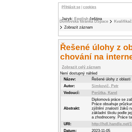
Přihlásit se
|
cookies
Jazyk:
English
čeština
Domovská stránka DSpace
Kvalifikač
Zobrazit záznam
Řešené úlohy z ob
chování na intern
Zobrazit celý záznam
Není dostupný náhled
Název:
Řešené úlohy z oblasti
Autor:
Simkovič, Petr
Vedoucí:
Perůtka, Karel
Diplomová práce se zab
Práce obsahuje průzkum
Abstrakt:
zjištění znalostí žáků 
základní školu podle je
a zhodnoceny. Práce ta
URI:
http://hdl.handle.net/
Datum:
2023-11-05