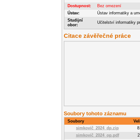
Dostupnost:
Bez omezení
Ústav:
Ústav informatiky a umě
Studijní
Učitelství informatiky p
obor:
Citace závěřečné práce
Soubory tohoto záznamu
Soubory
Vel
simkovič_2024_dp.zip
8
simkovič_2024_op.pdf
2