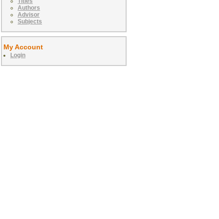
Titles
Authors
Advisor
Subjects
My Account
Login