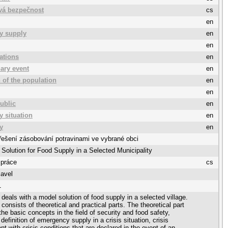
vá bezpečnost
cs
en
y supply
en
en
uations
en
nary event
en
 of the population
en
en
ublic
en
 situation
en
y
en
ešení zásobování potravinami ve vybrané obci
Solution for Food Supply in a Selected Municipality
 práce
cs
Pavel
1
 deals with a model solution of food supply in a selected village.
consists of theoretical and practical parts. The theoretical part
the basic concepts in the field of security and food safety,
 definition of emergency supply in a crisis situation, crisis
 with crisis conditions that are declared in the event of an