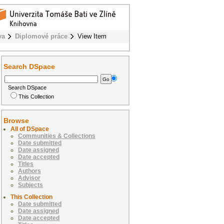
va
Diplomové práce
View Item
Search DSpace
Search DSpace
This Collection
Browse
All of DSpace
Communities & Collections
Date submitted
Date assigned
Date accepted
Titles
Authors
Advisor
Subjects
This Collection
Date submitted
Date assigned
Date accepted