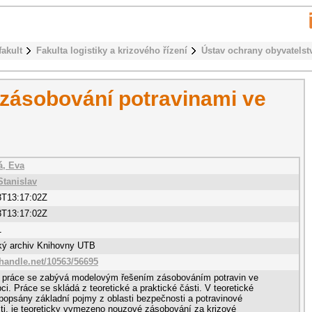
fakult
Fakulta logistiky a krizového řízení
Ústav ochrany obyvatelst
 zásobování potravinami ve
á, Eva
Stanislav
3T13:17:02Z
3T13:17:02Z
1
cký archiv Knihovny UTB
.handle.net/10563/56695
 práce se zabývá modelovým řešením zásobováním potravin ve
ci. Práce se skládá z teoretické a praktické části. V teoretické
 popsány základní pojmy z oblasti bezpečnosti a potravinové
i, je teoreticky vymezeno nouzové zásobování za krizové