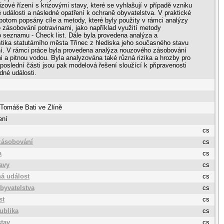
rizové řízení s krizovými stavy, které se vyhlašují v případě vzniku
události a následné opatření k ochraně obyvatelstva. V praktické
 potom popsány cíle a metody, které byly použity v rámci analýzy
zásobování potravinami, jako například využití metody
o seznamu - Check list. Dále byla provedena analýza a
stika statutárního města Třinec z hlediska jeho současného stavu
í. V rámci práce byla provedena analýza nouzového zásobování
i a pitnou vodou. Byla analyzována také různá rizika a hrozby pro
 poslední části jsou pak modelová řešení sloužící k připravenosti
né události.
 Tomáše Bati ve Zlíně
ení
cs
zásobování
cs
a
cs
tavy
cs
á událost
cs
byvatelstva
cs
st
cs
ublika
cs
tav
cs