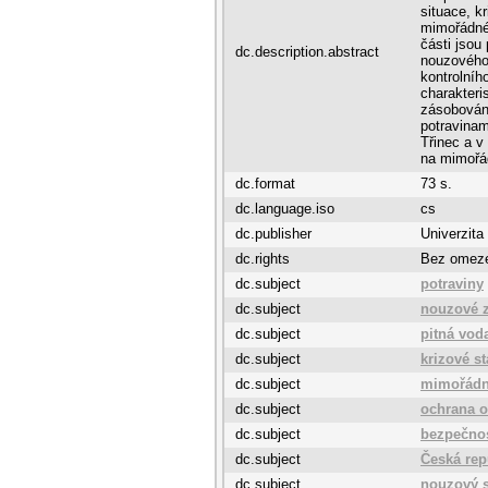
situace, k
mimořádné 
části jsou
dc.description.abstract
nouzového 
kontrolníh
charakteri
zásobován
potravinam
Třinec a v
na mimořád
dc.format
73 s.
dc.language.iso
cs
dc.publisher
Univerzita
dc.rights
Bez omez
dc.subject
potraviny
dc.subject
nouzové 
dc.subject
pitná vod
dc.subject
krizové s
dc.subject
mimořádn
dc.subject
ochrana o
dc.subject
bezpečno
dc.subject
Česká rep
dc.subject
nouzový s