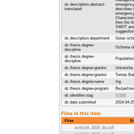
dc.description.abstract-
emergency 
translated
describes 
emergency 
Characteris
then the t
SWOT analy
suggestio
dc.description.department
Ústav och
dc.thesis.degree-
Ochrana o
discipline
dc.thesis.degree-
Population
discipline
dc.thesis.degree-grantor
Univerzita
dc.thesis.degree-grantor
Tomas Bata
dc.thesis.degree-name
Ing.
dc.thesis.degree-program
Bezpečnos
dc.identifier.stag
67908
dc.date.submitted
2024-04-2
Files in this item
Files
Si
potůček_2024_dp.pdf