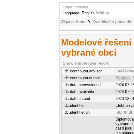
Login
|
cookies
Language: English
čeština
DSpace Home
Kvalifikační práce dle 
Modelové řešení
vybrané obci
Show simple item record
dc.contributor.advisor
Lukáškov
dc.contributor.author
Potůček, 
dc.date.accessioned
2024-07-2
dc.date.available
2024-07-2
dc.date.issued
2023-12-0
dc.identifier
Elektroni
dc.identifier.uri
http://hdl
Diplomová
vybrané ob
části jsou
bezpečnost