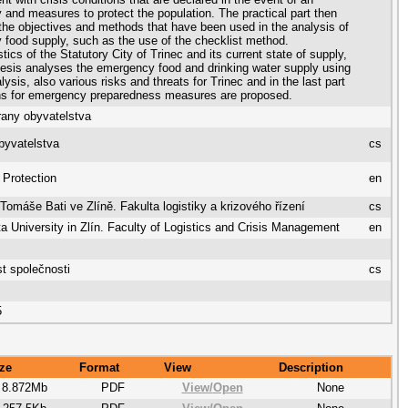
and measures to protect the population. The practical part then
the objectives and methods that have been used in the analysis of
food supply, such as the use of the checklist method.
tics of the Statutory City of Trinec and its current state of supply,
hesis analyses the emergency food and drinking water supply using
sis, also various risks and threats for Trinec and in the last part
ns for emergency preparedness measures are proposed.
rany obyvatelstva
byvatelstva
cs
 Protection
en
 Tomáše Bati ve Zlíně. Fakulta logistiky a krizového řízení
cs
 University in Zlín. Faculty of Logistics and Crisis Management
en
t společnosti
cs
5
ze
Format
View
Description
8.872Mb
PDF
View/
Open
None