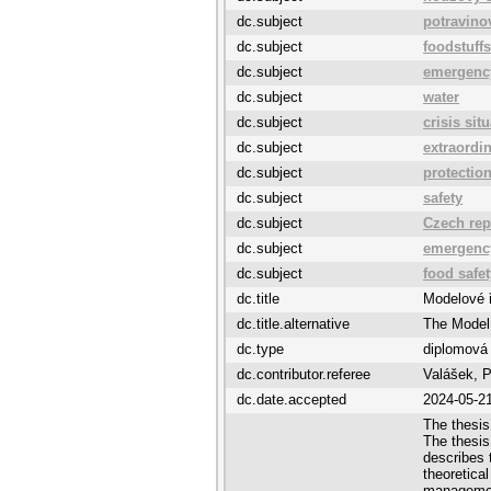
dc.subject
potravino
dc.subject
foodstuffs
dc.subject
emergenc
dc.subject
water
dc.subject
crisis sit
dc.subject
extraordi
dc.subject
protection
dc.subject
safety
dc.subject
Czech rep
dc.subject
emergency
dc.subject
food safet
dc.title
Modelové ř
dc.title.alternative
The Model 
dc.type
diplomová
dc.contributor.referee
Valášek, 
dc.date.accepted
2024-05-2
The thesis
The thesis 
describes 
theoretical
management