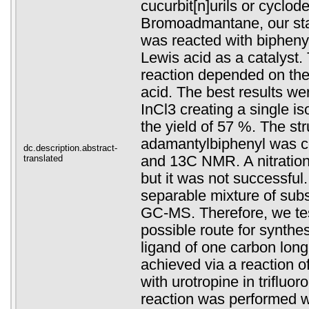
cucurbit[n]urils or cyclode
Bromoadmantane, our sta
was reacted with biphenyl
Lewis acid as a catalyst. 
reaction depended on the
acid. The best results w
InCl3 creating a single is
the yield of 57 %. The str
adamantylbiphenyl was c
dc.description.abstract-
translated
and 13C NMR. A nitration
but it was not successful
separable mixture of sub
GC-MS. Therefore, we te
possible route for synthe
ligand of one carbon long
achieved via a reaction o
with urotropine in trifluor
reaction was performed w