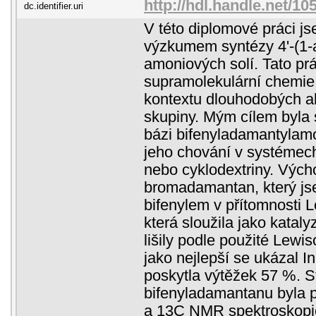
http://hdl.handle.net/1
dc.identifier.uri
V této diplomové práci j
výzkumem syntézy 4'-(1-a
amoniových solí. Tato pr
supramolekulární chemie 
kontextu dlouhodobých a
skupiny. Mým cílem byla 
bázi bifenyladamantylam
jeho chování v systémech 
nebo cyklodextriny. Výcho
bromadamantan, který js
bifenylem v přítomnosti L
která sloužila jako kataly
lišily podle použité Lewi
jako nejlepší se ukázal I
poskytla výtěžek 57 %. S
bifenyladamantanu byla 
a 13C NMR spektroskopi