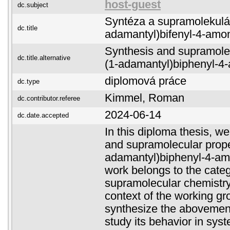
host-guest
dc.subject
Syntéza a supramolekulárn
dc.title
adamantyl)bifenyl-4-amon
Synthesis and supramolecu
dc.title.alternative
(1-adamantyl)biphenyl-4
diplomová práce
dc.type
Kimmel, Roman
dc.contributor.referee
2024-06-14
dc.date.accepted
In this diploma thesis, w
and supramolecular proper
adamantyl)biphenyl-4-am
work belongs to the categ
supramolecular chemistry
context of the working g
synthesize the abovemen
study its behavior in sys