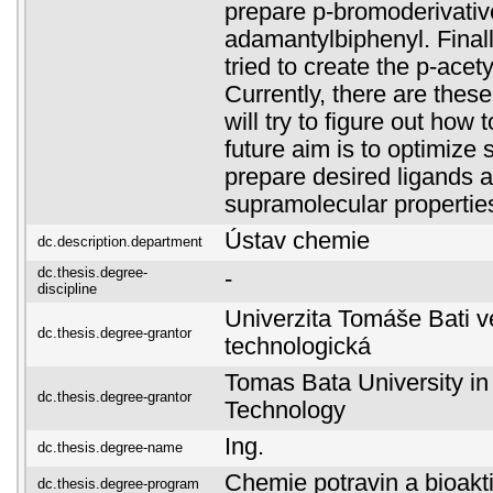
prepare p-bromoderivativ
adamantylbiphenyl. Finall
tried to create the p-acet
Currently, there are thes
will try to figure out how
future aim is to optimize 
prepare desired ligands a
supramolecular propertie
Ústav chemie
dc.description.department
dc.thesis.degree-
-
discipline
Univerzita Tomáše Bati ve
dc.thesis.degree-grantor
technologická
Tomas Bata University in 
dc.thesis.degree-grantor
Technology
Ing.
dc.thesis.degree-name
Chemie potravin a bioakti
dc.thesis.degree-program