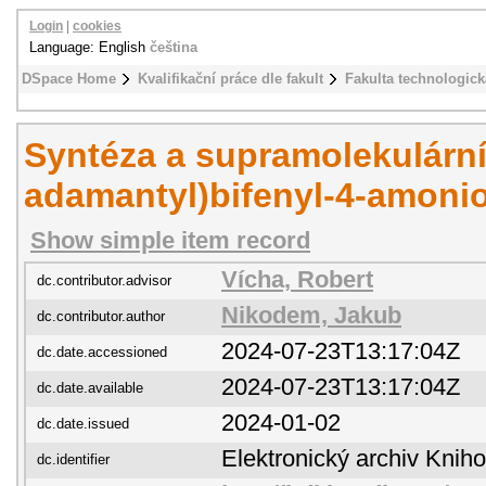
Login
|
cookies
Language: English
čeština
DSpace Home
Kvalifikační práce dle fakult
Fakulta technologick
Syntéza a supramolekulární 
adamantyl)bifenyl-4-amonio
Show simple item record
Vícha, Robert
dc.contributor.advisor
Nikodem, Jakub
dc.contributor.author
2024-07-23T13:17:04Z
dc.date.accessioned
2024-07-23T13:17:04Z
dc.date.available
2024-01-02
dc.date.issued
Elektronický archiv Kni
dc.identifier