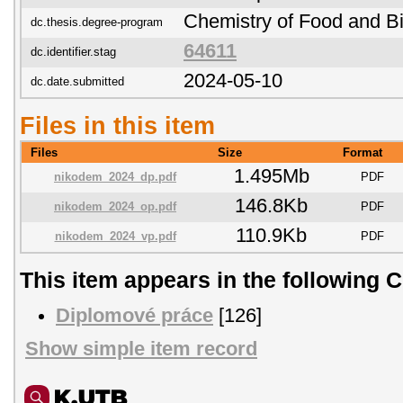
Chemistry of Food and 
dc.thesis.degree-program
64611
dc.identifier.stag
2024-05-10
dc.date.submitted
Files in this item
Files
Size
Format
1.495Mb
nikodem_2024_dp.pdf
PDF
146.8Kb
nikodem_2024_op.pdf
PDF
110.9Kb
nikodem_2024_vp.pdf
PDF
This item appears in the following C
Diplomové práce
[126]
Show simple item record