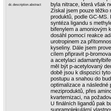
byla nitrace, která však 
dc.description.abstract
Získal jsem pouze těžko 
produktů, podle GC-MS. 
syntéza ligandu s methy
bifenylem a amoniovým k
dosáhl pomocí reakce ad
urotropinem za přítomnost
kyseliny. Dále jsem prov
cílem připravit p-bromov
a acetylaci adamantylbife
měl být p-acetylovaný de
době jsou k dispozici tyto 
postupu a snahou do bud
optimalizace a následné 
meziproduktů, přes amino
kvarternizaci, na požado
U finálních ligandů pak 
supramolekulární vlastnos