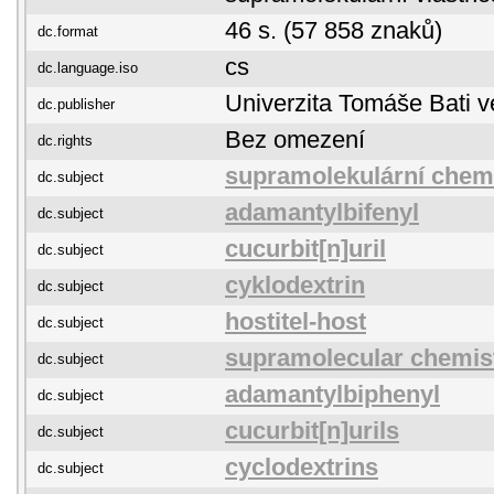
46 s. (57 858 znaků)
dc.format
cs
dc.language.iso
Univerzita Tomáše Bati v
dc.publisher
Bez omezení
dc.rights
supramolekulární chem
dc.subject
adamantylbifenyl
dc.subject
cucurbit[n]uril
dc.subject
cyklodextrin
dc.subject
hostitel-host
dc.subject
supramolecular chemis
dc.subject
adamantylbiphenyl
dc.subject
cucurbit[n]urils
dc.subject
cyclodextrins
dc.subject