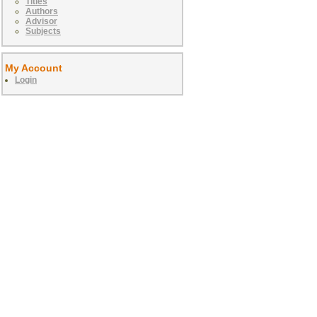
Titles
Authors
Advisor
Subjects
My Account
Login