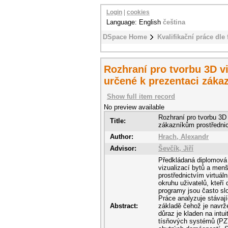
Login
|
cookies
Language: English
čeština
DSpace Home
Kvalifikační práce dle 
Rozhraní pro tvorbu 3D v
určené k prezentaci zákaz
Show full item record
No preview available
Rozhraní pro tvorbu 3D
Title:
zákazníkům prostřednict
Author:
Hrach, Alexandr
Advisor:
Ševčík, Jiří
Předkládaná diplomová 
vizualizací bytů a men
prostřednictvím virtuáln
okruhu uživatelů, kteří
programy jsou často slo
Práce analyzuje stávajíc
Abstract:
základě čehož je navrže
důraz je kladen na intu
tísňových systémů (PZTS