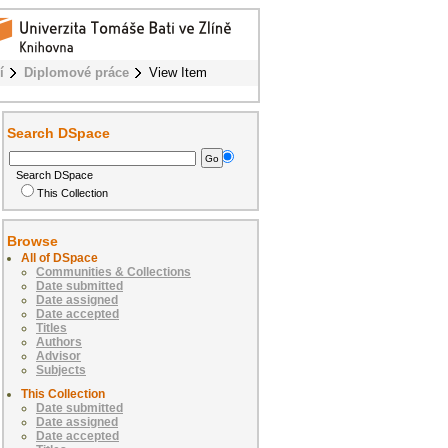
í
Diplomové práce
View Item
Search DSpace
Search DSpace
This Collection
Browse
All of DSpace
Communities & Collections
Date submitted
Date assigned
Date accepted
Titles
Authors
Advisor
Subjects
This Collection
Date submitted
Date assigned
Date accepted