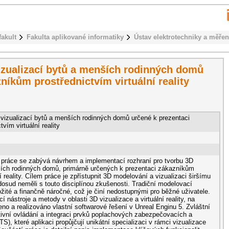
fakult
Fakulta aplikované informatiky
Ústav elektrotechniky a měřen
izualizací bytů a menších rodinných domů
níkům prostřednictvím virtuální reality
 vizualizací bytů a menších rodinných domů určené k prezentaci
vím virtuální reality
práce se zabývá návrhem a implementací rozhraní pro tvorbu 3D
ších rodinných domů, primárně určených k prezentaci zákazníkům
í reality. Cílem práce je zpřístupnit 3D modelování a vizualizaci širšímu
 dosud neměli s touto disciplínou zkušenosti. Tradiční modelovací
žité a finančně náročné, což je činí nedostupnými pro běžné uživatele.
í nástroje a metody v oblasti 3D vizualizace a virtuální reality, na
no a realizováno vlastní softwarové řešení v Unreal Enginu 5. Zvláštní
itivní ovládání a integraci prvků poplachových zabezpečovacích a
), které aplikaci propůjčují unikátní specializaci v rámci vizualizace