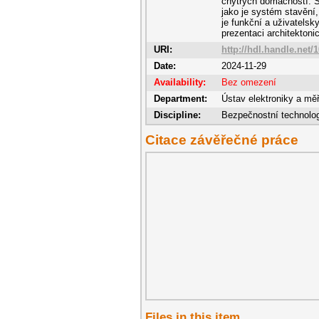
chytrých domácností. So
jako je systém stavění
je funkční a uživatelsky
prezentaci architekton
URI:
http://hdl.handle.net/
Date:
2024-11-29
Availability:
Bez omezení
Department:
Ústav elektroniky a mě
Discipline:
Bezpečnostní technolo
Citace závěřečné práce
Files in this item