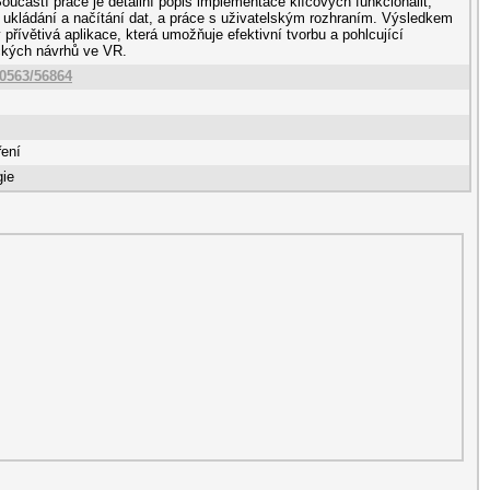
učástí práce je detailní popis implementace klíčových funkcionalit,
, ukládání a načítání dat, a práce s uživatelským rozhraním. Výsledkem
 přívětivá aplikace, která umožňuje efektivní tvorbu a pohlcující
ických návrhů ve VR.
10563/56864
ření
gie