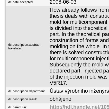
2008-06-03
dc.date.accepted
How already follows from t
thesis deals with construc
mold for multicomponent i
is divided into theoretical
part. In the theoretical pa
construction of forms and 
dc.description.abstract-
molding on the whole. In t
translated
there is solved constructi
for multicomponent inject
Subsequently the mold wa
declared part. Injected p
of the injection mold wa
V5R17.
Ústav výrobního inženýrs
dc.description.department
obhájeno
dc.description.result
http://hdl.handle.net/10
dc.parent.uri