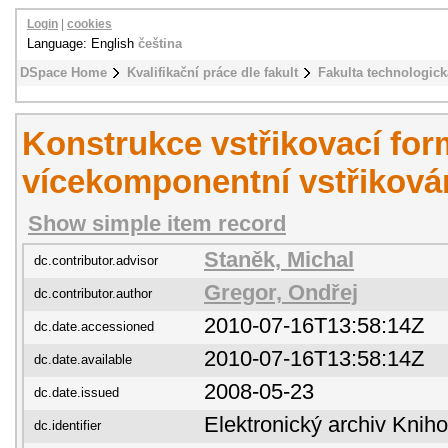
Login
|
cookies
Language: English
čeština
DSpace Home
Kvalifikační práce dle fakult
Fakulta technologick
Konstrukce vstřikovací for
vícekomponentní vstřiková
Show simple item record
Staněk, Michal
dc.contributor.advisor
Gregor, Ondřej
dc.contributor.author
2010-07-16T13:58:14Z
dc.date.accessioned
2010-07-16T13:58:14Z
dc.date.available
2008-05-23
dc.date.issued
Elektronický archiv Kni
dc.identifier