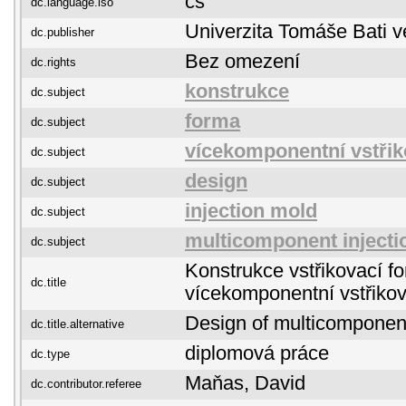
cs
dc.language.iso
Univerzita Tomáše Bati v
dc.publisher
Bez omezení
dc.rights
konstrukce
dc.subject
forma
dc.subject
vícekomponentní vstřik
dc.subject
design
dc.subject
injection mold
dc.subject
multicomponent injecti
dc.subject
Konstrukce vstřikovací f
dc.title
vícekomponentní vstřiko
Design of multicomponent
dc.title.alternative
diplomová práce
dc.type
Maňas, David
dc.contributor.referee