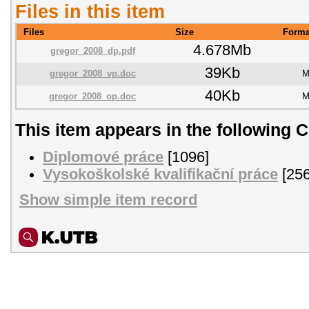
Files in this item
Files
Size
Forma
4.678Mb
gregor_2008_dp.pdf
39Kb
gregor_2008_vp.doc
M
40Kb
gregor_2008_op.doc
M
This item appears in the following C
Diplomové práce
[1096]
Vysokoškolské kvalifikační práce
[256
Show simple item record