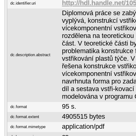
http://hdl.handle.net/10
dc.identifier.uri
Diplomová práce se zabýv
vyplývá, konstrukcí vstři
vícekomponentní vstřikov
rozdělena na teoretickou 
část. V teoretické části 
problematika konstrukce 
dc.description.abstract
vstřikování plastů týče. V
řešena konstrukce vstřik
vícekomponentní vstřikov
navrhnuta forma pro zada
díl a sestava vstři-kovací
modelována v programu
95 s.
dc.format
4905515 bytes
dc.format.extent
application/pdf
dc.format.mimetype