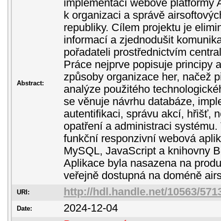
implementací webové platformy Ai
k organizaci a správě airsoftový
republiky. Cílem projektu je elimi
informací a zjednodušit komunika
pořadateli prostřednictvím centr
Práce nejprve popisuje principy 
způsoby organizace her, načež p
Abstract:
analýze použitého technologickéh
se věnuje návrhu databáze, impl
autentifikaci, správu akcí, hřišť, 
opatření a administraci systému.
funkční responzivní webová aplik
MySQL, JavaScript a knihovny Boo
Aplikace byla nasazena na produ
veřejně dostupná na doméně airs
http://hdl.handle.net/10563/571
URI:
2024-12-04
Date: