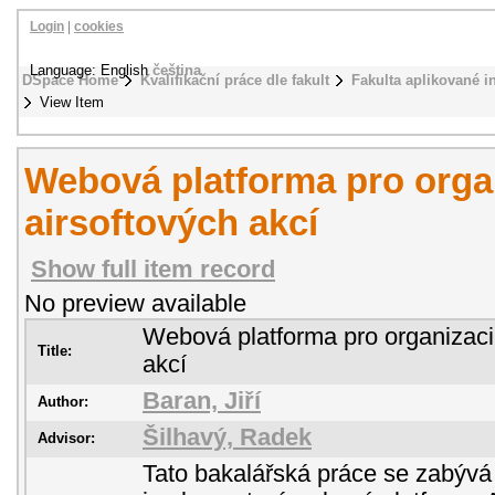
Login
|
cookies
Language: English
čeština
DSpace Home
Kvalifikační práce dle fakult
Fakulta aplikované i
View Item
Webová platforma pro orga
airsoftových akcí
Show full item record
No preview available
Webová platforma pro organizaci
Title:
akcí
Baran, Jiří
Author:
Šilhavý, Radek
Advisor:
Tato bakalářská práce se zabýv