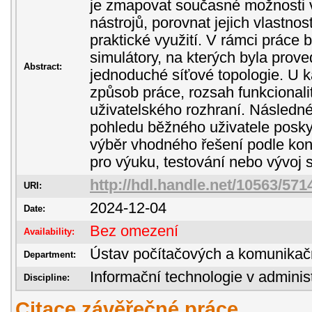
je zmapovat současné možnosti v
nástrojů, porovnat jejich vlastnost
praktické využití. V rámci práce 
simulátory, na kterých byla prov
Abstract:
jednoduché síťové topologie. U 
způsob práce, rozsah funkcionalit
uživatelského rozhraní. Následn
pohledu běžného uživatele posky
výběr vhodného řešení podle konk
pro výuku, testování nebo vývoj 
http://hdl.handle.net/10563/571
URI:
2024-12-04
Date:
Bez omezení
Availability:
Ústav počítačových a komunikač
Department:
Informační technologie v administ
Discipline:
Citace závěřečné práce