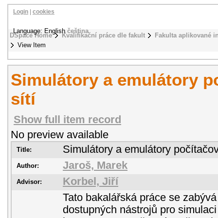
Login
|
cookies
Language: English
čeština
DSpace Home
Kvalifikační práce dle fakult
Fakulta aplikované i
View Item
Simulátory a emulátory p
sítí
Show full item record
No preview available
Simulátory a emulátory počítačov
Title:
Jaroš, Marek
Author:
Korbel, Jiří
Advisor:
Tato bakalářská práce se zabývá
dostupných nástrojů pro simulaci