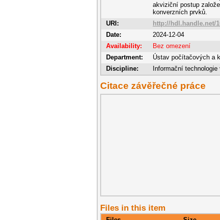
akviziční postup založ
konverzních prvků.
URI:
http://hdl.handle.net/
Date:
2024-12-04
Availability:
Bez omezení
Department:
Ústav počítačových a 
Discipline:
Informační technologie 
Citace závěřečné práce
Files in this item
Files
Size