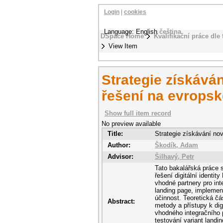
Login
|
cookies
Language: English
čeština
DSpace Home
Kvalifikační práce dle 
View Item
Strategie získáván
řešení na evropsk
Show full item record
No preview available
Title:
Strategie získávání nov
Author:
Škodík, Adam
Advisor:
Šilhavý, Petr
Tato bakalářská práce s
řešení digitální identit
vhodné partnery pro int
landing page, implemen
účinnost. Teoretická čá
Abstract:
metody a přístupy k di
vhodného integračního 
testování variant land