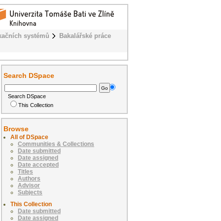
kačních systémů
Bakalářské práce
Search DSpace
Search DSpace
This Collection
Browse
All of DSpace
Communities & Collections
Date submitted
Date assigned
Date accepted
Titles
Authors
Advisor
Subjects
This Collection
Date submitted
Date assigned