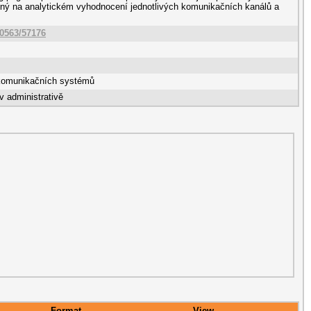
ený na analytickém vyhodnocení jednotlivých komunikačních kanálů a
10563/57176
komunikačních systémů
v administrativě
Format
View