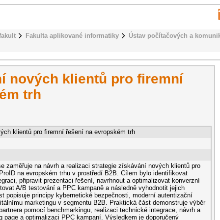
fakult
Fakulta aplikované informatiky
Ústav počítačových a komuni
í nových klientů pro firemní
ém trh
ých klientů pro firemní řešení na evropském trh
e zaměřuje na návrh a realizaci strategie získávání nových klientů pro
y ProID na evropském trhu v prostředí B2B. Cílem bylo identifikovat
egraci, připravit prezentaci řešení, navrhnout a optimalizovat konverzní
tovat A/B testování a PPC kampaně a následně vyhodnotit jejich
st popisuje principy kybernetické bezpečnosti, moderní autentizační
gitálnímu marketingu v segmentu B2B. Praktická část demonstruje výběr
partnera pomocí benchmarkingu, realizaci technické integrace, návrh a
ing page a optimalizaci PPC kampaní. Výsledkem je doporučený