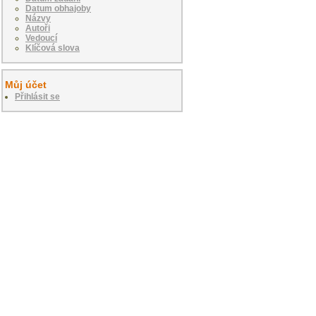
Datum obhajoby
Názvy
Autoři
Vedoucí
Klíčová slova
Můj účet
Přihlásit se