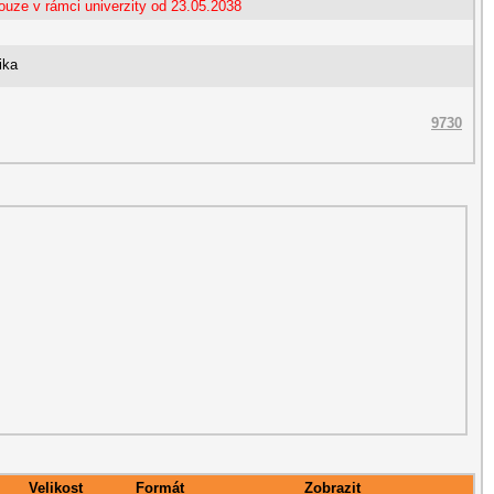
ouze v rámci univerzity od 23.05.2038
ika
9730
Velikost
Formát
Zobrazit