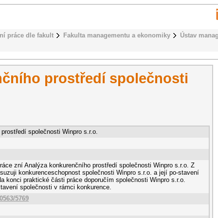
ní práce dle fakult
Fakulta managementu a ekonomiky
Ústav mana
čního prostředí společnosti
rostředí společnosti Winpro s.r.o.
áce zní Analýza konkurenčního prostředí společnosti Winpro s.r.o. Z
suzuji konkurenceschopnost společnosti Winpro s.r.o. a její po-stavení
a konci praktické části práce doporučím společnosti Winpro s.r.o.
tavení společnosti v rámci konkurence.
10563/5769