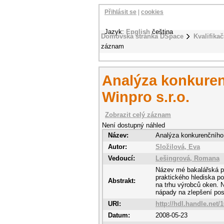
Přihlásit se
|
cookies
Jazyk:
English
čeština
Domovská stránka DSpace
Kvalifikač
záznam
Analýza konkuren
Winpro s.r.o.
Zobrazit celý záznam
Není dostupný náhled
Název:
Analýza konkurenčního p
Autor:
Složilová, Eva
Vedoucí:
Lešingrová, Romana
Název mé bakalářská pr
praktického hlediska po
Abstrakt:
na trhu výrobců oken. N
nápady na zlepšení pos
URI:
http://hdl.handle.net/
Datum:
2008-05-23