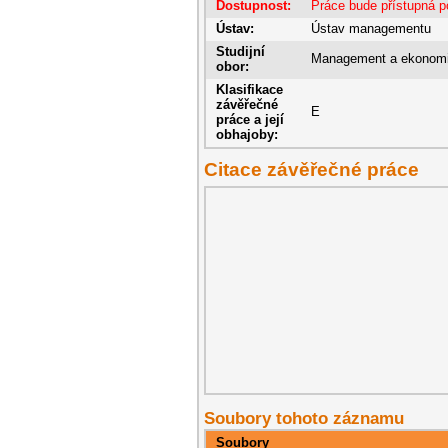
Dostupnost:
Práce bude přístupná p
Ústav:
Ústav managementu
Studijní
Management a ekonom
obor:
Klasifikace
závěřečné
E
práce a její
obhajoby:
Citace závěřečné práce
Soubory tohoto záznamu
Soubory