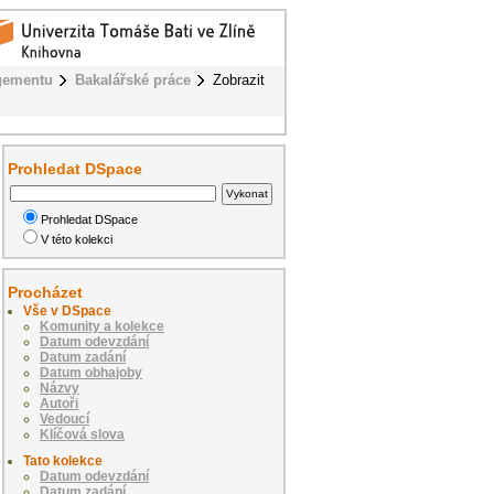
gementu
Bakalářské práce
Zobrazit
Prohledat DSpace
Prohledat DSpace
V této kolekci
Procházet
Vše v DSpace
Komunity a kolekce
Datum odevzdání
Datum zadání
Datum obhajoby
Názvy
Autoři
Vedoucí
Klíčová slova
Tato kolekce
Datum odevzdání
Datum zadání