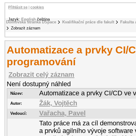
Přihlásit se
|
cookies
Jazyk:
English
čeština
Domovská stránka DSpace
Kvalifikační práce dle fakult
Fakulta 
Zobrazit záznam
Automatizace a prvky CI/
programování
Zobrazit celý záznam
Není dostupný náhled
Automatizace a prvky CI/CD ve 
Název:
Žák, Vojtěch
Autor:
Vařacha, Pavel
Vedoucí:
Tato práce má za cíl demonstrov
a prvků agilního vývoje softwar