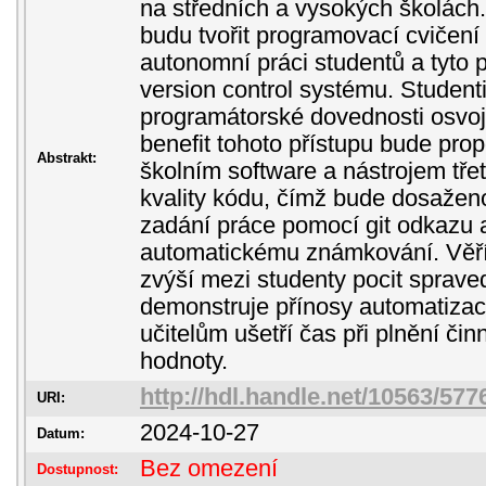
na středních a vysokých školách.
budu tvořit programovací cvičen
autonomní práci studentů a tyto 
version control systému. Student
programátorské dovednosti osvojí 
benefit tohoto přístupu bude prop
Abstrakt:
školním software a nástrojem tře
kvality kódu, čímž bude dosažen
zadání práce pomocí git odkazu
automatickému známkování. Věřím
zvýší mezi studenty pocit sprave
demonstruje přínosy automatiza
učitelům ušetří čas při plnění čin
hodnoty.
http://hdl.handle.net/10563/577
URI:
2024-10-27
Datum:
Bez omezení
Dostupnost: