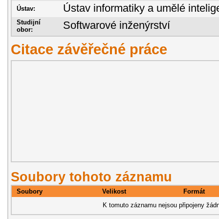
Ústav informatiky a umělé inteli
Ústav:
Studijní
Softwarové inženýrství
obor:
Citace závěřečné práce
Soubory tohoto záznamu
Soubory
Velikost
Formát
K tomuto záznamu nejsou připojeny žádn