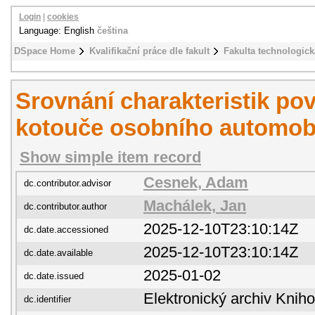
Login
|
cookies
Language: English
čeština
DSpace Home
Kvalifikační práce dle fakult
Fakulta technologick
Srovnání charakteristik p
kotouče osobního automob
Show simple item record
Cesnek, Adam
dc.contributor.advisor
Machálek, Jan
dc.contributor.author
2025-12-10T23:10:14Z
dc.date.accessioned
2025-12-10T23:10:14Z
dc.date.available
2025-01-02
dc.date.issued
Elektronický archiv Kni
dc.identifier