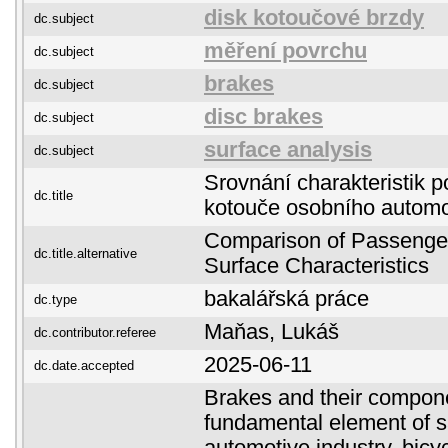
disk kotoučové brzdy
dc.subject
měření povrchu
dc.subject
brakes
dc.subject
disc brakes
dc.subject
surface analysis
dc.subject
Srovnání charakteristik 
dc.title
kotouče osobního automo
Comparison of Passenge
dc.title.alternative
Surface Characteristics
bakalářská práce
dc.type
Maňas, Lukáš
dc.contributor.referee
2025-06-11
dc.date.accepted
Brakes and their compon
fundamental element of sa