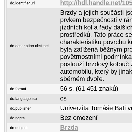
http://hdl.handle.net/1
dc.identifier.uri
Brzdy a jejich součásti 
prvkem bezpečnosti v rá
jízdních kol a řady další
prostředků. Tato práce s
charakteristiku povrchu k
dc.description.abstract
byla zatížená běžným p
povětrnostními podmínka
poslouží brzdový kotouč 
automobilu, který by jinak
sběrném dvoře.
56 s. (61 451 znaků)
dc.format
cs
dc.language.iso
Univerzita Tomáše Bati v
dc.publisher
Bez omezení
dc.rights
Brzda
dc.subject