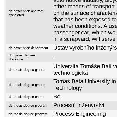
automotive industry, bicy
other means of transport
dc.description.abstract-
on the surface characteri
translated
that has been exposed to
weather conditions. A us
passenger car, which wo
in a scrapyard, will serv
Ústav výrobního inženýrs
dc.description.department
dc.thesis.degree-
-
discipline
Univerzita Tomáše Bati ve
dc.thesis.degree-grantor
technologická
Tomas Bata University in 
dc.thesis.degree-grantor
Technology
Bc.
dc.thesis.degree-name
Procesní inženýrství
dc.thesis.degree-program
Process Engineering
dc.thesis.degree-program