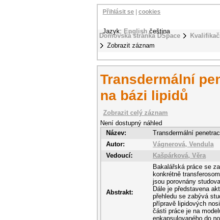
Přihlásit se
|
cookies
Jazyk:
English
čeština
Domovská stránka DSpace
Kvalifikač
Zobrazit záznam
Transdermální pen
na bázi lipidů
Zobrazit celý záznam
Není dostupný náhled
Název:
Transdermální penetrace
Autor:
Vágnerová, Vendula
Vedoucí:
Kašpárková, Věra
Bakalářská práce se za
konkrétně transferosom
jsou porovnány studova
Dále je představena akt
Abstrakt:
přehledu se zabývá stu
přípravě lipidových nosi
části práce je na mode
enkapsulovaného do no