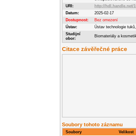
URI:
http://hdl.handle.net/
Datum:
2025-02-17
Dostupnost:
Bez omezení
Ústav:
Ústav technologie tuků
Studijní
Biomateriály a kosmeti
obor:
Citace závěřečné práce
Soubory tohoto záznamu
Soubory
Velikost