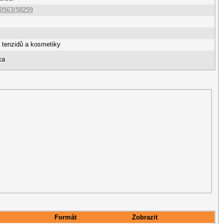
10563/58259
, tenzidů a kosmetiky
ka
Formát
Zobrazit