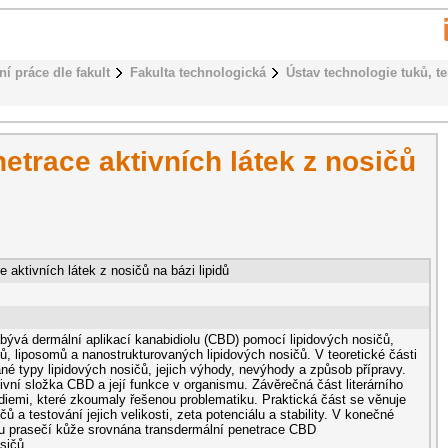
ní práce dle fakult
Fakulta technologická
Ústav technologie tuků, t
etrace aktivních látek z nosičů
 aktivních látek z nosičů na bázi lipidů
bývá dermální aplikací kanabidiolu (CBD) pomocí lipidových nosičů,
ů, liposomů a nanostrukturovaných lipidových nosičů. V teoretické části
né typy lipidových nosičů, jejich výhody, nevýhody a způsob přípravy.
ivní složka CBD a její funkce v organismu. Závěrečná část literárního
diemi, které zkoumaly řešenou problematiku. Praktická část se věnuje
čů a testování jejich velikosti, zeta potenciálu a stability. V konečné
lu prasečí kůže srovnána transdermální penetrace CBD
sičů.