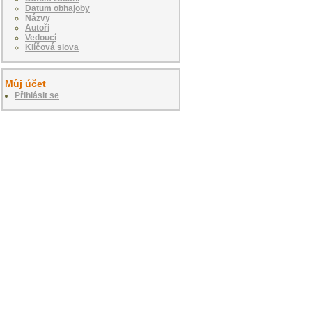
Datum obhajoby
Názvy
Autoři
Vedoucí
Klíčová slova
Můj účet
Přihlásit se