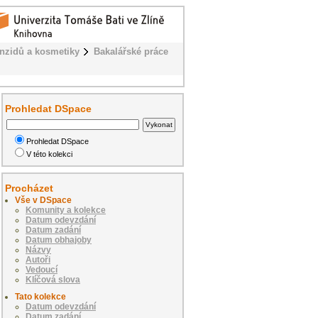
enzidů a kosmetiky
Bakalářské práce
Prohledat DSpace
Prohledat DSpace
V této kolekci
Procházet
Vše v DSpace
Komunity a kolekce
Datum odevzdání
Datum zadání
Datum obhajoby
Názvy
Autoři
Vedoucí
Klíčová slova
Tato kolekce
Datum odevzdání
Datum zadání