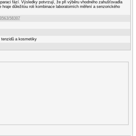
separaci fází. Výsledky potvrzují, že při výběru vhodného zahušťovadla
 hraje důležitou roli kombinace laboratorních měření a senzorického
10563/58307
, tenzidů a kosmetiky