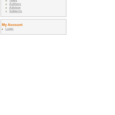
Titles
Authors
Advisor
Subjects
My Account
Login