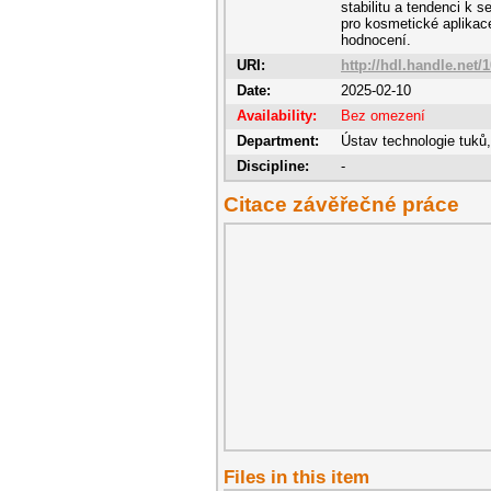
stabilitu a tendenci k 
pro kosmetické aplikace
hodnocení.
URI:
http://hdl.handle.net/
Date:
2025-02-10
Availability:
Bez omezení
Department:
Ústav technologie tuků
Discipline:
-
Citace závěřečné práce
Files in this item