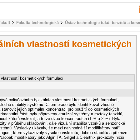
fakult
Fakulta technologická
Ústav technologie tuků, tenzidů a kos
álních vlastností kosmetických
h vlastností kosmetických formulací
ývá ovlivňováním fyzikálních vlastností kosmetických formulací,
ledně stability systému. Cílem práce bylo identifikovat vhodné
a stanovit jejich optimální koncentraci pro použití do kosmetických
rimentální části byly připraveny emulzní systémy a roztoky tenzidů,
odifikátorů viskozit, a to ve dvou koncentracích (1 % a 2 %). Byla
ty v průběhu skladování, dále vizuální stabilita vzorků a senzorické
ystémů. Výsledky ukázaly, že mezi nejvhodnější modifikátory patří
gum, které vykazovaly vysokou viskozitu, dobrou stabilitu a příznivé
aopak modifikátory jako Algin TA, Siligel a Clearthix prokázaly nižší