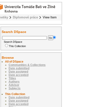
metiky
Diplomové práce
View Item
Search DSpace
Search DSpace
This Collection
Browse
All of DSpace
Communities & Collections
Date submitted
Date assigned
Date accepted
Titles
Authors
Advisor
Subjects
This Collection
Date submitted
Date assigned
Date accepted