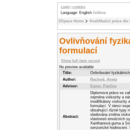
Login
|
cookies
Language: English
čeština
DSpace Home
Kvalifikační práce dle 
Ovlivňování fyzik
formulací
Show full item record
No preview available
Title:
Ovlivňování fyzikálníc
Author:
Raclová, Aneta
Advisor:
Egner, Pavlína
Diplomová práce se zab
zejména viskozity a nás
modifikátory viskozity 
formulací. V rámci expe
obsahující různé typy m
sledována změna viskozi
Abstract:
vlastnosti emulzních s
Xanthanová guma a Sola
senzorické hodnocení. N