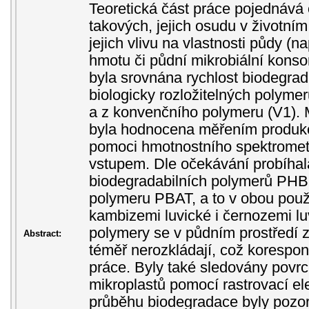
Teoretická část práce pojednává 
takových, jejich osudu v životním
jejich vlivu na vlastnosti půdy (n
hmotu či půdní mikrobiální konsor
byla srovnána rychlost biodegrad
biologicky rozložitelných poly
a z konvenčního polymeru (V1). 
byla hodnocena měřením produkce
pomoci hmotnostního spektrome
vstupem. Dle očekávání probíha
biodegradabilních polymerů PHB
polymeru PBAT, a to v obou použ
kambizemi luvické i černozemi l
polymery se v půdním prostředí
Abstract:
téměř nerozkládají, což korespon
práce. Byly také sledovány povr
mikroplastů pomocí rastrovací el
průběhu biodegradace byly pozoro