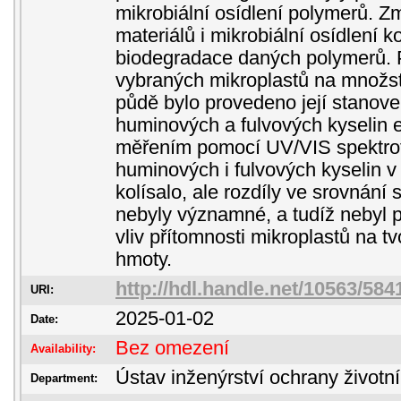
mikrobiální osídlení polymerů. 
materiálů i mikrobiální osídlení 
biodegradace daných polymerů. P
vybraných mikroplastů na množst
půdě bylo provedeno její stanove
huminových a fulvových kyselin 
měřením pomocí UV/VIS spektrof
huminových i fulvových kyselin 
kolísalo, ale rozdíly ve srovnání 
nebyly významné, a tudíž nebyl
vliv přítomnosti mikroplastů na t
hmoty.
http://hdl.handle.net/10563/584
URI:
2025-01-02
Date:
Bez omezení
Availability:
Ústav inženýrství ochrany životní
Department: