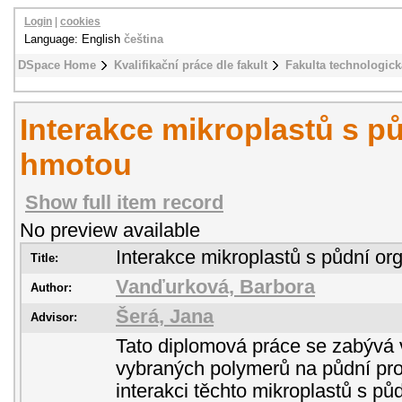
Login
|
cookies
Language: English
čeština
DSpace Home
Kvalifikační práce dle fakult
Fakulta technologick
Interakce mikroplastů s p
hmotou
Show full item record
No preview available
Interakce mikroplastů s půdní o
Title:
Vanďurková, Barbora
Author:
Šerá, Jana
Advisor:
Tato diplomová práce se zabývá 
vybraných polymerů na půdní pro
interakci těchto mikroplastů s p