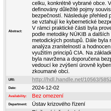
celku, konkrétně vybrané obce. V
definovány důležité pojmy souvise
bezpečností. Následuje přehled p
se vztahují ke kybernetické bezp
V rámci praktické části byla prov
Abstract:
podle metodiky NÚKIB a dalších 
metodických postupů. Dále byla 
analýza zranitelností a hodnocení
využitím principů CIA. Na zákla
byla navržena a doporučena bezp
vedoucí ke zvýšení úrovně kyber
zkoumané obci.
http://hdl.handle.net/10563/585
URI:
2024-12-02
Date:
Bez omezení
Availability:
Ústav krizového řízení
Department: