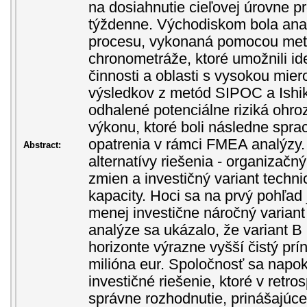
na dosiahnutie cieľovej úrovne p
týždenne. Východiskom bola ana
procesu, vykonaná pomocou me
chronometráže, ktoré umožnili ide
činnosti a oblasti s vysokou mier
výsledkov z metód SIPOC a Ishi
odhalené potenciálne riziká ohro
výkonu, ktoré boli následne spr
opatrenia v rámci FMEA analýzy
Abstract:
alternatívy riešenia - organizačn
zmien a investičný variant techni
kapacity. Hoci sa na prvý pohľad 
menej investične náročný variant 
analýze sa ukázalo, že variant 
horizonte výrazne vyšší čistý prín
milióna eur. Spoločnosť sa napo
investičné riešenie, ktoré v retro
správne rozhodnutie, prinášajúce 