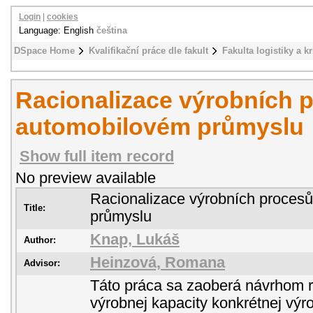
Login
|
cookies
Language: English
čeština
DSpace Home
Kvalifikační práce dle fakult
Fakulta logistiky a k
Racionalizace výrobních 
automobilovém průmyslu
Show full item record
No preview available
Racionalizace výrobních proces
Title:
průmyslu
Knap, Lukáš
Author:
Heinzová, Romana
Advisor:
Táto práca sa zaoberá návrhom r
výrobnej kapacity konkrétnej výr